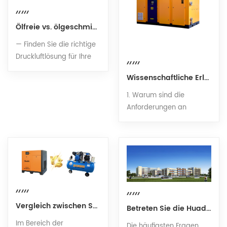
Ölfreie vs. ölgeschmierte Luftkompressoren: Ein umfassender Vergleich
— Finden Sie die richtige
Druckluftlösung für Ihre
Produktionslinie — 1.
Wissenschaftliche Erläuterung zur Gasnutzung während des gesamten Produktionsprozesses von Lebensmitteln und Getränken
Technologie auf einen
Blick In der Welt der
1. Warum sind die
industriellen Druckluft ist
Anforderungen an
eine der
Druckluft am strengsten?
grundlegendsten — und
In Produktionsanlagen für
folgenreichsten —
Lebensmittel und
Entscheidungen, die Sie
Getränke dient Druckluft
treffen werden, die Wahl
nicht lediglich als
zwischen ölfreien und
„Energiequelle“, sondern
ölgeschmierten
als das „vierte Medium“,
Luftkompressoren. Beide
das direkt mit Rohstoffen,
Vergleich zwischen Schrauben- und Kolbenkompressoren: Die 5 wichtigsten Faktoren, die Sie vor dem Kauf berücksichtigen müssen
Betreten Sie die Huade-Fabrik: Der vollständige Prozess der Produktionslinie für Schraubenluftkompressoren
Technologien liefern
Halbfertigprodukten,
Im Bereich der
Die häufigsten Fragen,