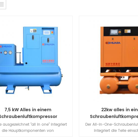
7,5 kW Alles in einem
22kw alles in e
Schraubenluftkompressor
Schraubenluftkompre
Lufttrockner
 ausgezeichnet "all in one" integriert
Der All-in-One-Schraubenlu
die Hauptkomponenten von
integriert die Teile einsc
Luftkompressionssystemen wie
Schraubenkompressor, Gefri