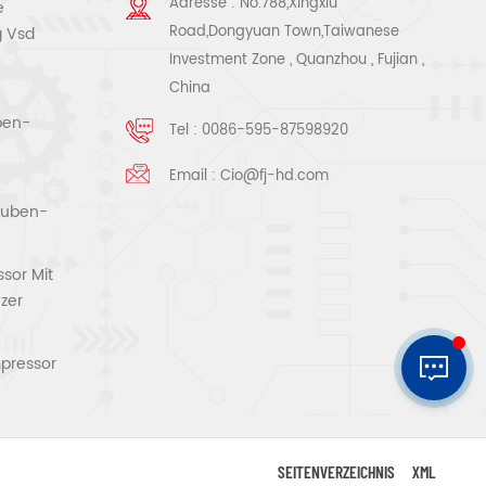
Adresse : No.788,Xingxiu
e
Road,Dongyuan Town,Taiwanese
g Vsd
Investment Zone , Quanzhou , Fujian ,
China
ben-
Tel :
0086-595-87598920
Email :
Cio@fj-hd.com
rauben-
sor Mit
zer
pressor
SEITENVERZEICHNIS
XML