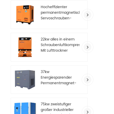
Hocheffizienter
permanentmagnetischer
Servoschrauben-
Luftkompressor
22kw alles in einem
Schraubenluftkompressor
Mit Lufttrockner
37kw
Energiesparender
Permanentmagnet-
Luftkompressor mit
variabler Frequenz
75kw zweistufiger
großer industrieller