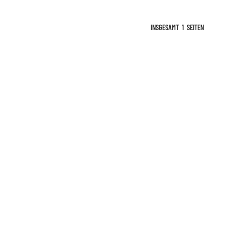
All-in-One-
egriert eine
INSGESAMT
1
SEITEN
tspeichertank,
nd einen
n gesamten
 muss der
re Rohrleitung
ie Installation
st einfach und
ibel.