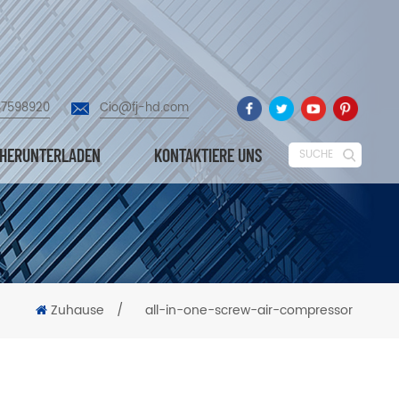
87598920
Cio@fj-hd.com
HERUNTERLADEN
KONTAKTIERE UNS
SUCHE
Zuhause
/
all-in-one-screw-air-compressor