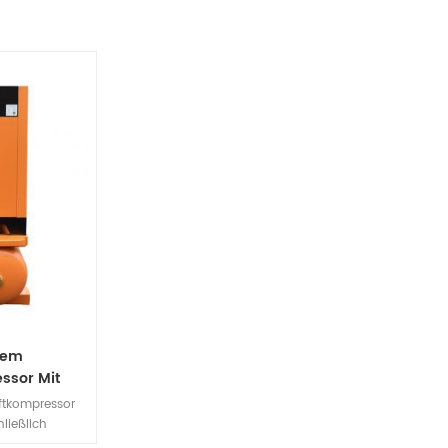
inem
ssor Mit
ftkompressor
hließlich
ertrockner,