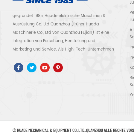
L
P
gegründet 1985, Huade elektrische Maschinen &
Lu
Ausrüstung Co. Ltd Quanzhou (früher Huada
Al
Maschinerie Co., Ltd von Quanzhou Fujian) ist eine
S
Integration von Forschung, Herstellung und
In
Marketing und Service. Als High-Tech-Unternehmen
In
haben wir ISO9001 / 14001 bestanden 、 ce 、 ROSH
、 ETL 、 CQC 、 ccc Qualitäts- und
Ko
Sicherheitszertifizierung, High-Tech-
R
Unternehmenszertifizierung usw.
S
Luftkompressorsystem und -ausrüstung umfassen
Ko
Schraubentyp, Zentrifugaltyp, ölfrei, Spiraltyp,
Kolbentyp, Trockner, Filter, Abtropffläche, mit
vollständiger Luftkompressorproduktionslinie, mehr
als 300 Arten von Luftkompressoren als
© HUADE MECHANICAL & EQUIPMENT CO.,LTD..QUANZHOU ALLE RECHTE VO
Industrieexperte Unsere Unternehmen hat mehr als