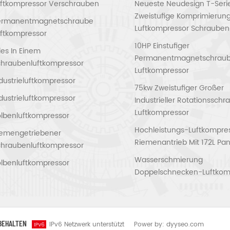
uftkompressor Verschrauben
Neueste Neudesign T-Seri
Zweistufige Komprimierun
ermanentmagnetschraube
Luftkompressor Schrauben
ftkompressor
10HP Einstufiger
les In Einem
Permanentmagnetschrau
chraubenluftkompressor
Luftkompressor
dustrieluftkompressor
75kw Zweistufiger Großer
dustrieluftkompressor
Industrieller Rotationssch
Luftkompressor
lbenluftkompressor
Hochleistungs-Luftkompres
iemengetriebener
Riemenantrieb Mit 172L Pan
chraubenluftkompressor
Wasserschmierung
lbenluftkompressor
Doppelschnecken-Luftkom
RBEHALTEN
IPv6 Netzwerk unterstützt
Power by:
dyyseo.com