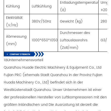
Entladungstemperatur
Umge
Kühlung
Luftkühlung
(â)
±20 °
Elektrizität
380V/50Hz
Gewicht (kg)
280
(V/Hz)
Durchmesser des
Abmessung
1000*650*1050
Luftauslassrohrs
G3/4''
(mm)
(Zoll/mm)
1ãUnternehmensvorteil
Quanzhou Huade Electric Machinery & Equipment Co., Ltd
Fujian PRC (ehemals Stadt Quanzhou in der Provinz Fujian
Huada Machinery Co., Ltd) befindet sich in der
Westküstenstadt Quanzhou. Unser Unternehmen ist einer
der professionellen Hersteller von Luftkompressoren mit den
größten inländischen und Die Ausrüstung ist derzeit die