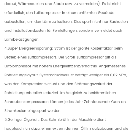
darauf, Wärmequellen und Staub usw. zu vermeiden). Es ist nicht
erforderlich, den Luftkompressor in einem entfernten Gebäude
aufzustellen, um den Lärm zu isolieren. Dies spart nicht nur Baukosten
und Installationskosten für Fernleitungen, sondern vermeidet auch
Lärmbelästigungen.
4.Super Energieeinsparung: Strom ist der größte Kostenfaktor beim
Betrieb eines Luftkompressors. Der Scroll-Luftkompressor gilt als
Luftkompressor mit hohem Energieeffizienzverhältnis. Angemessenes
Rohrleitungslayout, Systemdruckverlust beträgt weniger als 0,02 MPa,
was den Kompressionsverlust und den Strömungsverlust der
Rohrleitung erheblich reduziert. Im Vergleich zu herkömmlichen
Schraubenkompressoren können jedes Jahr Zehntausende Yuan an
Stromkosten eingespart werden.
5.Geringer Ölgehalt: Das Schmieröl in der Maschine dient
hauptsächlich dazu, einen extrem dünnen Ölfilm aufzubauen und die