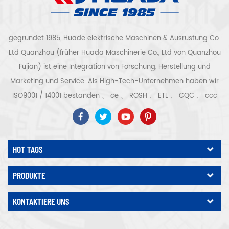
gegründet 1985, Huade elektrische Maschinen & Ausrüstung Co.
Ltd Quanzhou (früher Huada Maschinerie Co., Ltd von Quanzhou
Fujian) ist eine Integration von Forschung, Herstellung und
Marketing und Service. Als High-Tech-Unternehmen haben wir
ISO9001 / 14001 bestanden 、 ce 、 ROSH 、 ETL 、 CQC 、 ccc
Qualitäts- und Sicherheitszertifizierung, High-Tech-
Unternehmenszertifizierung usw. Luftkompressorsystem und -
ausrüstung umfassen Schraubentyp, Zentrifugaltyp, ölfrei,
HOT TAGS
Spiraltyp, Kolbentyp, Trockner, Filter, Abtropffläche, mit
vollständiger Luftkompressorproduktionslinie, mehr als 300
PRODUKTE
Arten von Luftkompressoren als Industrieexperte Unsere
Unternehmen hat mehr als angesammelt 30 Jahre Erfahrung
KONTAKTIERE UNS
von das wichtigste Gussteil für Druckbehälter, Elektromotoren,
Präzisionsteile und Ausrüstung Darüber hinaus hat unser