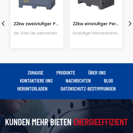
22kw einstufiger Permanentmagnetschrauben-Luftkompressor
37kw Energiesparender Permanentmagnet-Luftkompressor mit variabler Frequenz
Einstufiger Permanentmagnet-Schraubenluftkompressor verwendet hochfeste NdFeB (Neodym Eisen Bor) magnetischer Stahl, hochmagnetisches Energieprodukt und Koerzitivkraft von NdFeB magnetischer Stahl, machen Seltenerd Permanentmagnetmotoren haben eine geringe Größe, ein geringes Gewicht, einen hohen Wirkungsgrad, einen guten Charakter usw., eine Reihe von Vorteilen
Die 37kw Der permanente Magenta-Kompressor mit variabler Frequenz ist hocheffizient Strom sparen machine.It wird in der FEM entworfenFestigkeitsanalyse zur Gewährleistung der Stabilität und Zuverlässigkeitvon jedem Teil, und um einen langfristigen Betrieb ohne Fehler, geringes Rauschen und lange Lebensdauer zu realisieren
ZUHAUSE
PRODUKTE
ÜBER UNS
KONTAKTIERE UNS
NACHRICHTEN
BLOG
HERUNTERLADEN
DATENSCHUTZ-BESTIMMUNGEN
KUNDEN MEHR BIETEN
ENERGIEEFFIZIENT