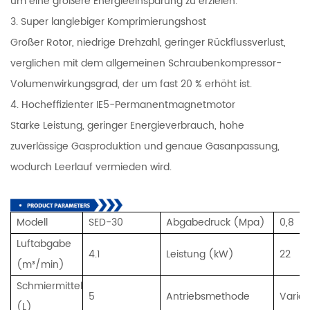
um eine größere Energieeinsparung zu erzielen.
3. Super langlebiger Komprimierungshost
Großer Rotor, niedrige Drehzahl, geringer Rückflussverlust,
verglichen mit dem allgemeinen Schraubenkompressor-
Volumenwirkungsgrad, der um fast 20 % erhöht ist.
4. Hocheffizienter IE5-Permanentmagnetmotor
Starke Leistung, geringer Energieverbrauch, hohe
zuverlässige Gasproduktion und genaue Gasanpassung,
wodurch Leerlauf vermieden wird.
Modell
SED-30
Abgabedruck (Mpa)
0,8
Luftabgabe
4.1
Leistung (kW)
22
(m³/min)
Schmiermittel
5
Antriebsmethode
Variab
(L)