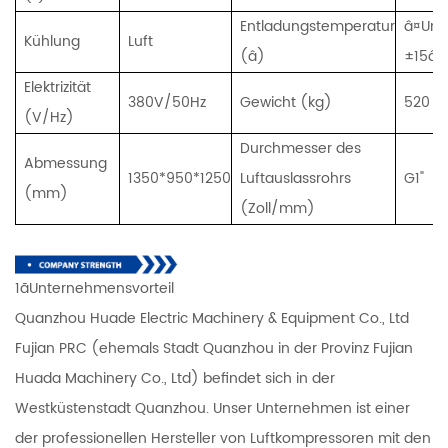
Entladungstemperatur
â¤Umg
Kühlung
Luft
(â)
±15â
Elektrizität
380V/50Hz
Gewicht (kg)
520
(V/Hz)
Durchmesser des
Abmessung
1350*950*1250
Luftauslassrohrs
G1"
(mm)
(Zoll/mm)
1ãUnternehmensvorteil
Quanzhou Huade Electric Machinery & Equipment Co., Ltd
Fujian PRC (ehemals Stadt Quanzhou in der Provinz Fujian
Huada Machinery Co., Ltd) befindet sich in der
Westküstenstadt Quanzhou. Unser Unternehmen ist einer
der professionellen Hersteller von Luftkompressoren mit den