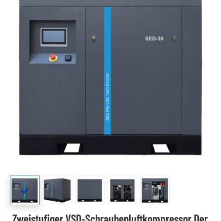
Zweistufiger VSD-Schraubenluftkompressor Der