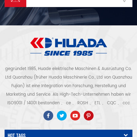
gegründet 1985, Huade elektrische Maschinen & Ausrüstung Co.
Ltd Quanzhou (früher Huada Maschinerie Co., Ltd von Quanzhou
Fujian) ist eine Integration von Forschung, Herstellung und
Marketing und Service. Als High-Tech-Unternehmen haben wir
ISO9001 / 14001 bestanden 、 ce 、 ROSH 、 ETL 、 CQC 、 ccc
Qualitäts- und Sicherheitszertifizierung, High-Tech-
Unternehmenszertifizierung usw. Luftkompressorsystem und -
ausrüstung umfassen Schraubentyp, Zentrifugaltyp, ölfrei,
HOT TAGS