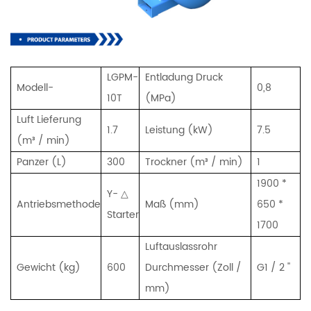
LGPM-
Entladung Druck
Modell-
0,8
10T
(MPa)
Luft Lieferung
1.7
Leistung (kW)
7.5
(m³ / min)
Panzer (L)
300
Trockner (m³ / min)
1
1900 *
Y- △
Antriebsmethode
Maß (mm)
650 *
Starter
1700
Luftauslassrohr
Gewicht (kg)
600
Durchmesser (Zoll /
G1 / 2 ''
mm)