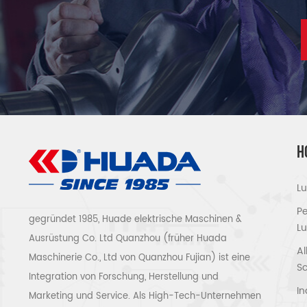
H
L
P
gegründet 1985, Huade elektrische Maschinen &
Lu
Ausrüstung Co. Ltd Quanzhou (früher Huada
Al
Maschinerie Co., Ltd von Quanzhou Fujian) ist eine
S
Integration von Forschung, Herstellung und
In
Marketing und Service. Als High-Tech-Unternehmen