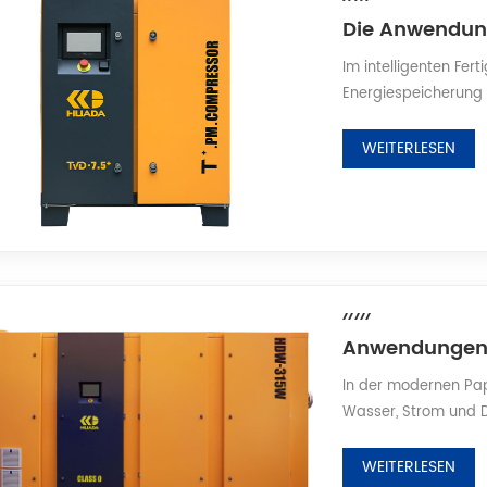
Im intelligenten Fer
Energiespeicherung 
und Stickstoff die v
Luftversorgung dur
WEITERLESEN
Produktionsablauf, 
Anodenmaterialien, d
In der modernen Pap
Wasser, Strom und 
Als Kernanlage für 
den gesamten Prozes
WEITERLESEN