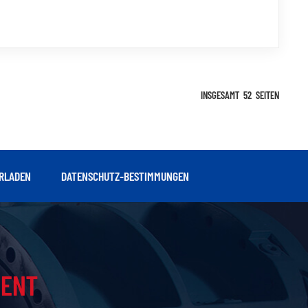
is zur Nachbearbeitung. Sie dienen als entscheidende
rung der Papierqualität und des kontinui...
INSGESAMT
52
SEITEN
RLADEN
DATENSCHUTZ-BESTIMMUNGEN
IENT