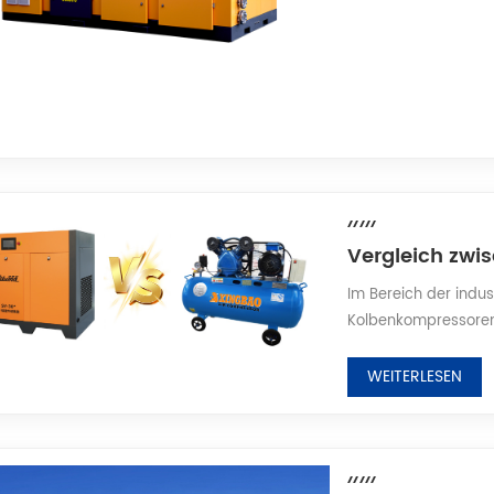
Im Bereich der indus
Kolbenkompressoren 
Beschaffungsentsche
nicht nur zu höhere
WEITERLESEN
sondern kann auch e
verursachen. Dieser 