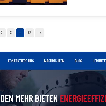
Papierherstellung b
Ausrüstung zur Siche
2
3
52
...
KONTAKTIERE UNS
NACHRICHTEN
BLOG
HERUNTE
DEN MEHR BIETEN
ENERGIEEFFIZ