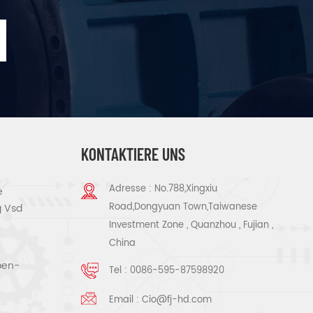
KONTAKTIERE UNS
Adresse : No.788,Xingxiu
e
Road,Dongyuan Town,Taiwanese
g Vsd
Investment Zone , Quanzhou , Fujian ,
China
ben-
Tel :
0086-595-87598920
Email :
Cio@fj-hd.com