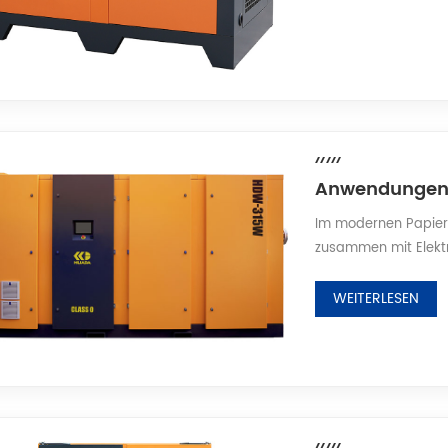
Im modernen Papierh
zusammen mit Elektr
grundlegenden Produ
Druckluftversorgun
WEITERLESEN
Zellstoffaufbereitu
als zentrale Infrastr