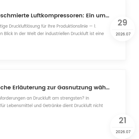
Ölfreie vs. ölgeschmierte Luftkompressoren: Ein umfassender Vergleich
29
tige Druckluftlösung für Ihre Produktionslinie — 1.
 Blick In der Welt der industriellen Druckluft ist eine
2026.07
 — und folgenreichsten — Entscheidungen, die Sie
Wahl zwischen ölfreien und ölgeschmierten
ide Technologien liefern Druckluft, arbeiten jedoch
edlichen Prinzipien und bed...
Wissenschaftliche Erläuterung zur Gasnutzung während des gesamten Produktionsprozesses von Lebensmitteln und Getränken
nforderungen an Druckluft am strengsten? In
ür Lebensmittel und Getränke dient Druckluft nicht
equelle“, sondern als das „vierte Medium“, das direkt mit
21
tigprodukten, Fertigwaren und Verpackungen
chläuft jede Stufe des Produktionsprozesses, vom
2026.07
n bis zur Abfüllung und Etikettierung...