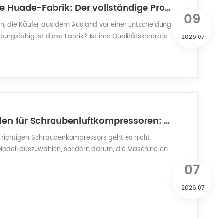
Betreten Sie die Huade-Fabrik: Der vollständige Prozess der Produktionslinie für Schraubenluftkompressoren
09
en, die Käufer aus dem Ausland vor einer Entscheidung
istungsfähig ist diese Fabrik? Ist ihre Qualitätskontrolle
2026.07
führen wir Sie in die moderne Produktionsstätte von
hou Taiwanese Investment Zone und gewähren Ihnen
e Kulissen der kompletten Produktionslinie für
ssoren – vom Gießen ...
Auswahlleitfaden für Schraubenluftkompressoren: CFM-Kapazität / Druck / Leistung erklärt
 richtigen Schraubenkompressors geht es nicht
Modell auszuwählen, sondern darum, die Maschine an
Druckluftbedarf anzupassen. Ein überdimensionierter
07
ndet Energie und Geld; ein zu klein dimensionierter
en, Produktionsausfällen und vorzeitigem Verschleiß.
2026.07
rt Sie durch drei Kernparamete...