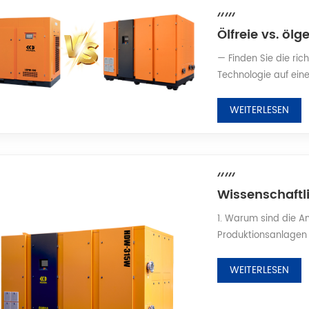
— Finden Sie die rich
Technologie auf einen
der grundlegendsten
treffen werden, die 
WEITERLESEN
Luftkompressoren. Be
nach völlig unterschi
1. Warum sind die A
Produktionsanlagen f
lediglich als „Energi
Rohstoffen, Halbfer
WEITERLESEN
interagiert—und dur
Mischen und Vermenge