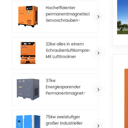
Hocheffizienter
permanentmagnetischer
Servoschrauben-
Luftkompressor
22kw alles in einem
Schraubenluftkompressor
Mit Lufttrockner
37kw
Energiesparender
Permanentmagnet-
Luftkompressor mit
variabler Frequenz
75kw zweistufiger
großer industrieller