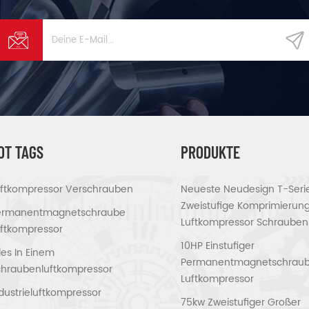
OT TAGS
PRODUKTE
uftkompressor Verschrauben
Neueste Neudesign T-Seri
Zweistufige Komprimierun
ermanentmagnetschraube
Luftkompressor Schrauben
ftkompressor
10HP Einstufiger
les In Einem
Permanentmagnetschrau
chraubenluftkompressor
Luftkompressor
dustrieluftkompressor
75kw Zweistufiger Großer