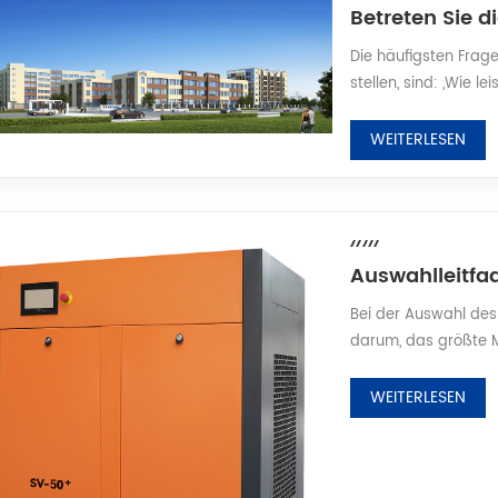
Die häufigsten Frag
stellen, sind: „Wie le
zuverlässig?“ Heute 
Huade in der Quanz
WEITERLESEN
einen Blick hinter di
Schraubenluftkompre
Bei der Auswahl des
darum, das größte 
Ihren tatsächlichen 
Kompressor verschwe
WEITERLESEN
führt zu Druckabfäll
Dieser Leitfaden füh