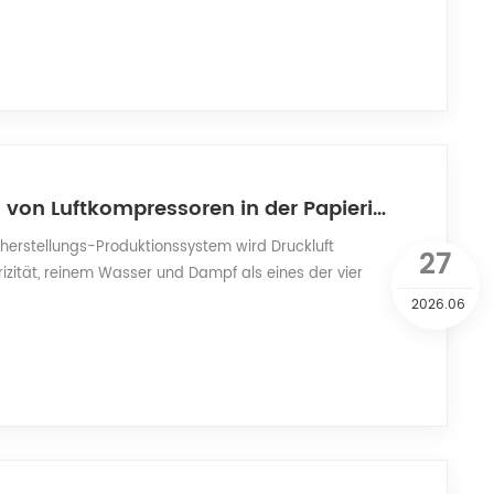
Anwendungen von Luftkompressoren in der Papierindustrie
erstellungs-Produktionssystem wird Druckluft
27
izität, reinem Wasser und Dampf als eines der vier
ktionsmedien eingestuft. Als Kernausrüstung für die
2026.06
g decken Luftkompressoren die gesamten Prozesse der
ng, Papierformung und Nachbearbeitung ab. Sie dienen
uktur zur Gewährleistung der Pap...