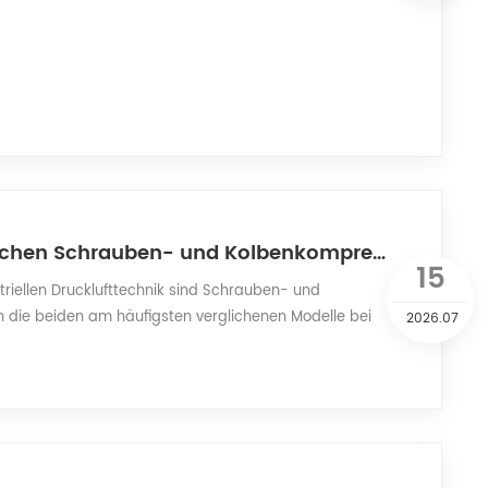
Vergleich zwischen Schrauben- und Kolbenkompressoren: Die 5 wichtigsten Faktoren, die Sie vor dem Kauf berücksichtigen müssen
15
triellen Drucklufttechnik sind Schrauben- und
die beiden am häufigsten verglichenen Modelle bei
2026.07
idungen. Die Auswahl des falschen Modells führt
m Energieverbrauch und höheren Wartungskosten,
rhebliche Verluste durch Produktionsausfallzeiten
Artikel untersucht systematisch die wichtig...