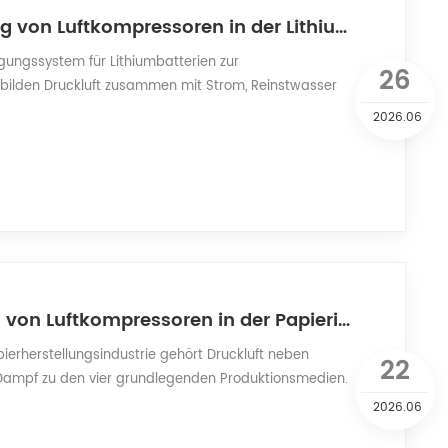
Die Anwendung von Luftkompressoren in der Lithiumbatterie-Energiespeicherindustrie
tigungssystem für Lithiumbatterien zur
26
bilden Druckluft zusammen mit Strom, Reinstwasser
ier zentralen Prozessmedien. Als Kernausrüstung für die
2026.06
chlaufen Druckluftkompressoren den gesamten
einschließlich der Vorbereitung von Kathoden- und
er Elektrodenverarbeitung, der Zellmontage, d...
Anwendungen von Luftkompressoren in der Papierindustrie
ierherstellungsindustrie gehört Druckluft neben
22
Dampf zu den vier grundlegenden Produktionsmedien.
die Druckluftversorgung durchlaufen Luftkompressoren
2026.06
s von der Zellstoffaufbereitung über die