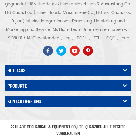
gegründet 1985, Huade elektrische Maschinen & Ausrüstung Co.
Ltd Quanzhou (früher Huada Maschinerie Co., Ltd von Quanzhou
Fujian) ist eine Integration von Forschung, Herstellung und
Marketing und Service. Als High-Tech-Unternehmen haben wir
ISO9001 / 14001 bestanden 、 ce 、 ROSH 、 ETL 、 CQC 、 ccc
Qualitäts- und Sicherheitszertifizierung, High-Tech-
Unternehmenszertifizierung usw. Luftkompressorsystem und -
ausrüstung umfassen Schraubentyp, Zentrifugaltyp, ölfrei,
HOT TAGS
Spiraltyp, Kolbentyp, Trockner, Filter, Abtropffläche, mit
vollständiger Luftkompressorproduktionslinie, mehr als 300
PRODUKTE
Arten von Luftkompressoren als Industrieexperte Unsere
Unternehmen hat mehr als angesammelt 30 Jahre Erfahrung
KONTAKTIERE UNS
von das wichtigste Gussteil für Druckbehälter, Elektromotoren,
Präzisionsteile und Ausrüstung Darüber hinaus hat unser
Unternehmen ein eigenes Kernverfahren für Permanentmagnet-
© HUADE MECHANICAL & EQUIPMENT CO.,LTD..QUANZHOU ALLE RECHTE
Servomotoren entwickelt und relevante technische Patente
VORBEHALTEN