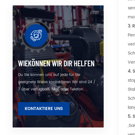
sen
mod
3.
R
Per
ver
Sch
WIEKÖNNEN WIR DIR HELFEN
Ver
4.
S
Du Sie können uns auf jede für Sie
sto
geeignete Weise kontaktieren Wir sind 24 /
Sta
7 über verfügbarE-Mail oder Telefon.
Sch
la
KONTAKTIERE UNS
5.
S
„Sa
ver