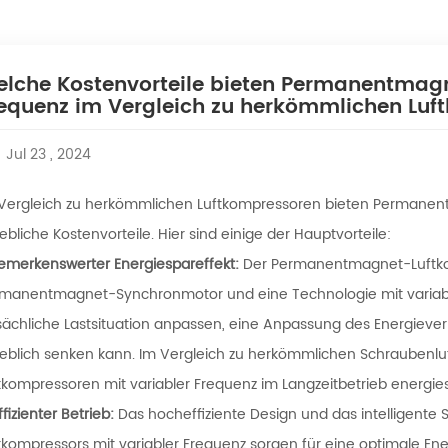
lche Kostenvorteile bieten Permanentmagn
equenz im Vergleich zu herkömmlichen Lu
Jul 23 , 2024
Vergleich zu herkömmlichen Luftkompressoren bieten Permanen
ebliche Kostenvorteile. Hier sind einige der Hauptvorteile:
emerkenswerter Energiespareffekt:
Der Permanentmagnet-Luftkom
manentmagnet-Synchronmotor und eine Technologie mit variabler 
sächliche Lastsituation anpassen, eine Anpassung des Energiev
eblich senken kann. Im Vergleich zu herkömmlichen Schraube
tkompressoren mit variabler Frequenz im Langzeitbetrieb energies
ffizienter Betrieb:
Das hocheffiziente Design und das intelligen
tkompressors mit variabler Frequenz sorgen für eine optimale E