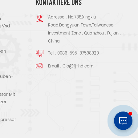
KONTAKTIERE UNS
Adresse : No.788,Xingxiu
e
Road,Dongyuan Town,Taiwanese
g Vsd
Investment Zone , Quanzhou , Fujian ,
China
ben-
Tel :
0086-595-87598920
Email :
Cio@fj-hd.com
rauben-
sor Mit
zer
pressor