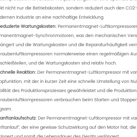
kt nicht nur die Betriebskosten, sondern reduziert auch den CO2
ernen Industrie an eine nachhaltige Entwicklung.
eduzierte Wartungskosten:
Permanentmagnet-Luftkompressoren 
manentmagnet-Synchronmotoren, was den mechanischen Verschl
längert und die Wartungskosten und die Reparaturhäufigkeit ver
raubenluftkompressoren normalerweise einen regelmäßigen Aus
schleißteilen, und die Wartungskosten sind relativ hoch.
chnelle Reaktion:
Der Permanentmagnet-Luftkompressor mit variab
ppfunktion, mit der in kurzer Zeit eine schnelle Umstellung von Nu
bilität des Produktionsprozesses gewährleistet und die Produktion
raubenluftkompressoren verbrauchen beim Starten und Stoppen vi
ngsam.
anftanlaufschutz:
Der Permanentmagnet-Luftkompressor mit vari
nftanlauf“, der eine gewisse Schutzwirkung auf den Motor hat, d
ringert und somit die Lebensdauer des Geräts verlängert.