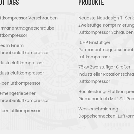
OT TAGS
PRODUKTE
uftkompressor Verschrauben
Neueste Neudesign T-Seri
Zweistufige Komprimierun
ermanentmagnetschraube
Luftkompressor Schrauben
ftkompressor
10HP Einstufiger
les In Einem
Permanentmagnetschrau
chraubenluftkompressor
Luftkompressor
dustrieluftkompressor
75kw Zweistufiger Großer
dustrieluftkompressor
Industrieller Rotationssch
Luftkompressor
lbenluftkompressor
Hochleistungs-Luftkompres
iemengetriebener
Riemenantrieb Mit 172L Pan
chraubenluftkompressor
Wasserschmierung
lbenluftkompressor
Doppelschnecken-Luftkom