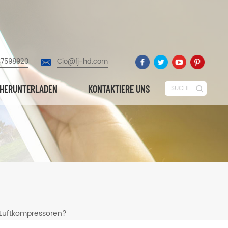
87598920
Cio@fj-hd.com
HERUNTERLADEN
KONTAKTIERE UNS
SUCHE
 Luftkompressoren?