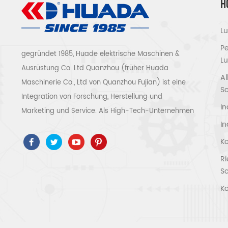
H
L
P
gegründet 1985, Huade elektrische Maschinen &
Lu
Ausrüstung Co. Ltd Quanzhou (früher Huada
Al
Maschinerie Co., Ltd von Quanzhou Fujian) ist eine
S
Integration von Forschung, Herstellung und
In
Marketing und Service. Als High-Tech-Unternehmen
In
haben wir ISO9001 / 14001 bestanden 、 ce 、 ROSH
、 ETL 、 CQC 、 ccc Qualitäts- und
Ko
Sicherheitszertifizierung, High-Tech-
R
Unternehmenszertifizierung usw.
S
Luftkompressorsystem und -ausrüstung umfassen
Ko
Schraubentyp, Zentrifugaltyp, ölfrei, Spiraltyp,
Kolbentyp, Trockner, Filter, Abtropffläche, mit
vollständiger Luftkompressorproduktionslinie, mehr