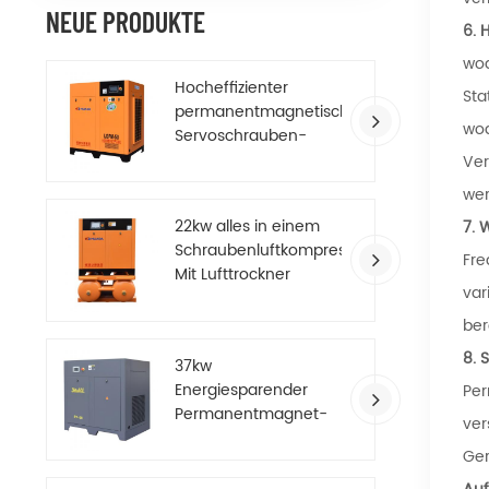
NEUE PRODUKTE
6.
H
wod
Hocheffizienter
Sta
permanentmagnetischer
wod
Servoschrauben-
Luftkompressor
Ver
wer
22kw alles in einem
7.
W
Schraubenluftkompressor
Fre
Mit Lufttrockner
var
ber
8. 
37kw
Energiesparender
Per
Permanentmagnet-
ver
Luftkompressor mit
Ger
variabler Frequenz