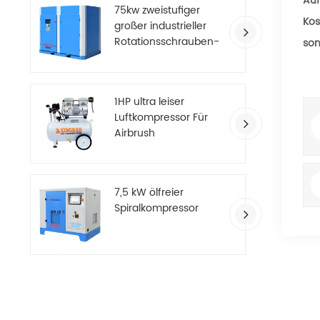
Auf
75kw zweistufiger
Kos
großer industrieller
Rotationsschrauben-
son
Luftkompressor
1HP ultra leiser
Luftkompressor Für
Airbrush
7,5 kW ölfreier
Spiralkompressor