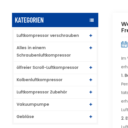
KATEGORIEN
We
Fr
Luftkompressor verschrauben
Alles in einem
Schraubenluftkompressor
Im 
erh
ölfreier Scroll-Luftkompressor
1.
B
Kolbenluftkompressor
Per
Luftkompressor Zubehör
tat
erh
Vakuumpumpe
Luf
Gebläse
2.
E
Luf