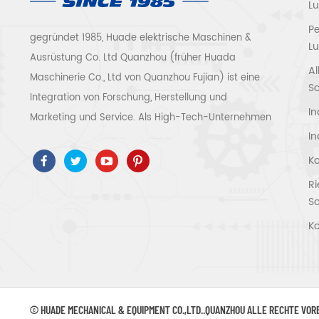
L
P
gegründet 1985, Huade elektrische Maschinen &
Lu
Ausrüstung Co. Ltd Quanzhou (früher Huada
Al
Maschinerie Co., Ltd von Quanzhou Fujian) ist eine
S
Integration von Forschung, Herstellung und
In
Marketing und Service. Als High-Tech-Unternehmen
In
haben wir ISO9001 / 14001 bestanden 、 ce 、 ROSH
、 ETL 、 CQC 、 ccc Qualitäts- und
Ko
Sicherheitszertifizierung, High-Tech-
R
Unternehmenszertifizierung usw.
S
Luftkompressorsystem und -ausrüstung umfassen
Ko
Schraubentyp, Zentrifugaltyp, ölfrei, Spiraltyp,
Kolbentyp, Trockner, Filter, Abtropffläche, mit
vollständiger Luftkompressorproduktionslinie, mehr
als 300 Arten von Luftkompressoren als
© HUADE MECHANICAL & EQUIPMENT CO.,LTD..QUANZHOU ALLE RECHTE VO
Industrieexperte Unsere Unternehmen hat mehr als