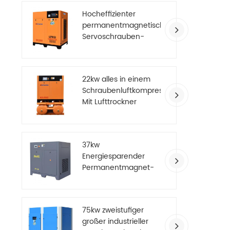
Hocheffizienter
permanentmagnetischer
Servoschrauben-
Luftkompressor
22kw alles in einem
Schraubenluftkompressor
Mit Lufttrockner
37kw
Energiesparender
Permanentmagnet-
Luftkompressor mit
variabler Frequenz
75kw zweistufiger
großer industrieller