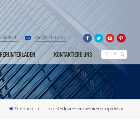
87598920
Cio@fj-hd.com
HERUNTERLADEN
KONTAKTIERE UNS
SUCHE
Zuhause
/
direct-drive-screw-air-compressor