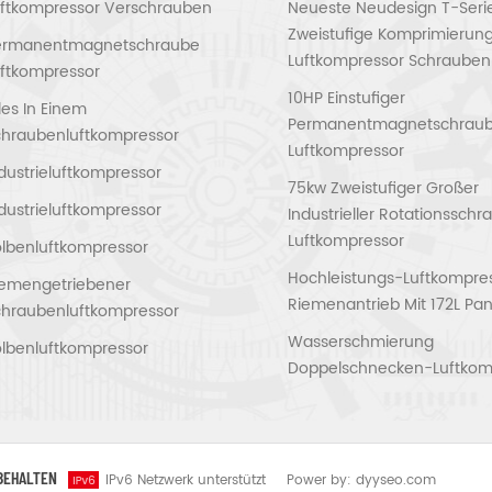
uftkompressor Verschrauben
Neueste Neudesign T-Seri
Zweistufige Komprimierun
ermanentmagnetschraube
Luftkompressor Schrauben
ftkompressor
10HP Einstufiger
les In Einem
Permanentmagnetschrau
chraubenluftkompressor
Luftkompressor
dustrieluftkompressor
75kw Zweistufiger Großer
dustrieluftkompressor
Industrieller Rotationssch
Luftkompressor
lbenluftkompressor
Hochleistungs-Luftkompres
iemengetriebener
Riemenantrieb Mit 172L Pan
chraubenluftkompressor
Wasserschmierung
lbenluftkompressor
Doppelschnecken-Luftkom
RBEHALTEN
IPv6 Netzwerk unterstützt
Power by:
dyyseo.com