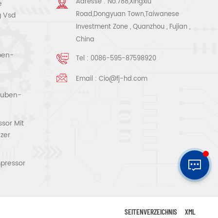
Adresse : No.788,Xingxiu
e
Road,Dongyuan Town,Taiwanese
g Vsd
Investment Zone , Quanzhou , Fujian ,
China
ben-
Tel :
0086-595-87598920
Email :
Cio@fj-hd.com
rauben-
sor Mit
zer
pressor
SEITENVERZEICHNIS
XML