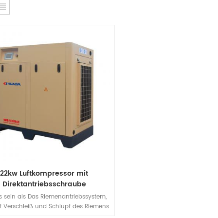
22kw Luftkompressor mit
Direktantriebsschraube
s sein als Das Riemenantriebssystem,
f Verschleiß und Schlupf des Riemens
urückzuführen ist, verringert den