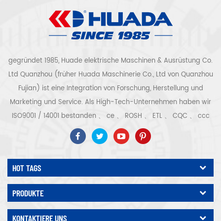
gegründet 1985, Huade elektrische Maschinen & Ausrüstung Co.
Ltd Quanzhou (früher Huada Maschinerie Co., Ltd von Quanzhou
Fujian) ist eine Integration von Forschung, Herstellung und
Marketing und Service. Als High-Tech-Unternehmen haben wir
ISO9001 / 14001 bestanden 、 ce 、 ROSH 、 ETL 、 CQC 、 ccc
Qualitäts- und Sicherheitszertifizierung, High-Tech-
Unternehmenszertifizierung usw. Luftkompressorsystem und -
ausrüstung umfassen Schraubentyp, Zentrifugaltyp, ölfrei,
HOT TAGS
Spiraltyp, Kolbentyp, Trockner, Filter, Abtropffläche, mit
vollständiger Luftkompressorproduktionslinie, mehr als 300
PRODUKTE
Arten von Luftkompressoren als Industrieexperte Unsere
Unternehmen hat mehr als angesammelt 30 Jahre Erfahrung
KONTAKTIERE UNS