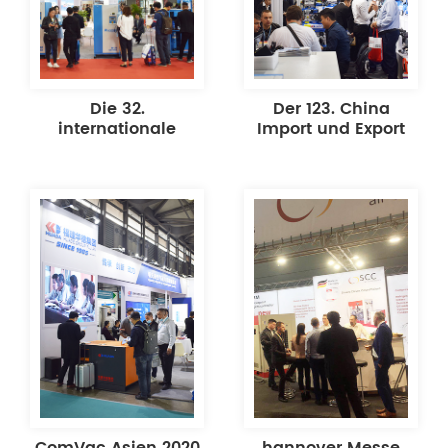
Die 32.
Der 123. China
internationale
Import und Export
Hardware-Messe in
Messe
China
ComVac Asien 2020
hannover Messe