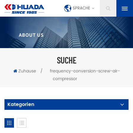
SPRACHE
SUCHE
Zuhause
/
frequency-conversion-screw-air-
compressor
Kategorien