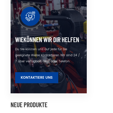
Wiede
von
en
Betr
aus
ho
umweltf
WIEKÖNNEN WIR DIR HELFEN
l
umwelt
Du Sie können uns auf jede für Sie
M
umwe
geeignete Weise kontaktieren Wir sind 24 /
Gerät 
7 über verfügbarE-Mail oder Telefon.
D
KONTAKTIERE UNS
NEUE PRODUKTE