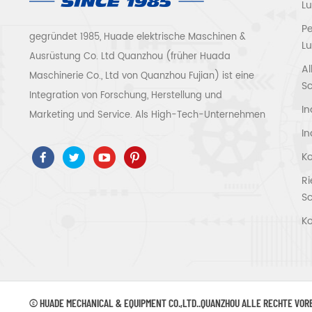
L
P
gegründet 1985, Huade elektrische Maschinen &
Lu
Ausrüstung Co. Ltd Quanzhou (früher Huada
Al
Maschinerie Co., Ltd von Quanzhou Fujian) ist eine
S
Integration von Forschung, Herstellung und
In
Marketing und Service. Als High-Tech-Unternehmen
In
haben wir ISO9001 / 14001 bestanden 、 ce 、 ROSH
、 ETL 、 CQC 、 ccc Qualitäts- und
Ko
Sicherheitszertifizierung, High-Tech-
R
Unternehmenszertifizierung usw.
S
Luftkompressorsystem und -ausrüstung umfassen
Ko
Schraubentyp, Zentrifugaltyp, ölfrei, Spiraltyp,
Kolbentyp, Trockner, Filter, Abtropffläche, mit
vollständiger Luftkompressorproduktionslinie, mehr
als 300 Arten von Luftkompressoren als
© HUADE MECHANICAL & EQUIPMENT CO.,LTD..QUANZHOU ALLE RECHTE VO
Industrieexperte Unsere Unternehmen hat mehr als