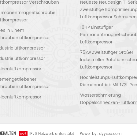
uftkompressor Verschrauben
Neueste Neudesign T-Seri
Zweistufige Komprimierun
ermanentmagnetschraube
Luftkompressor Schrauben
ftkompressor
10HP Einstufiger
les In Einem
Permanentmagnetschrau
chraubenluftkompressor
Luftkompressor
dustrieluftkompressor
75kw Zweistufiger Großer
dustrieluftkompressor
Industrieller Rotationssch
Luftkompressor
lbenluftkompressor
Hochleistungs-Luftkompres
iemengetriebener
Riemenantrieb Mit 172L Pan
chraubenluftkompressor
Wasserschmierung
lbenluftkompressor
Doppelschnecken-Luftkom
RBEHALTEN
IPv6 Netzwerk unterstützt
Power by:
dyyseo.com