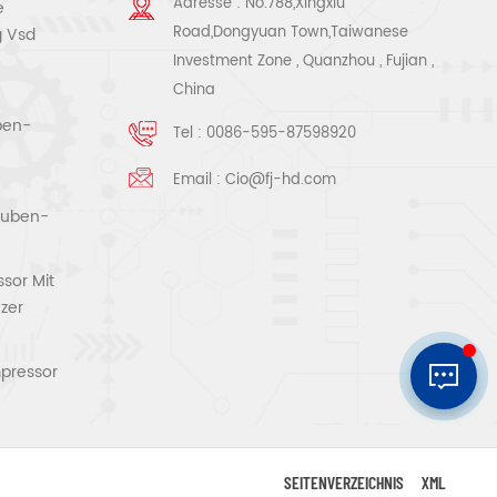
Adresse : No.788,Xingxiu
e
Road,Dongyuan Town,Taiwanese
g Vsd
Investment Zone , Quanzhou , Fujian ,
China
ben-
Tel :
0086-595-87598920
Email :
Cio@fj-hd.com
rauben-
sor Mit
zer
pressor
SEITENVERZEICHNIS
XML