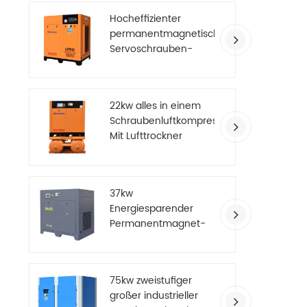
Hocheffizienter
permanentmagnetischer
Servoschrauben-
Luftkompressor
22kw alles in einem
Schraubenluftkompressor
Mit Lufttrockner
37kw
Energiesparender
Permanentmagnet-
Luftkompressor mit
variabler Frequenz
75kw zweistufiger
großer industrieller