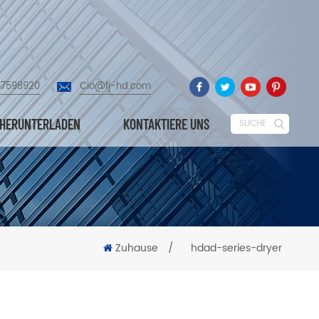
87598920
Cio@fj-hd.com
HERUNTERLADEN
KONTAKTIERE UNS
SUCHE
Zuhause
/
hdad-series-dryer