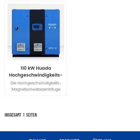
110 kW Huada
Hochgeschwindigkeits-
Magnetschwebezentrifuge
Die Hochgeschwindigkeits-
Magnetschwebezentrifuge
von Huada ist ein neuartiger
Lüftertyp, der effizient,
energiesparend und
umweltfreundlich ist und
INSGESAMT
1
SEITEN
Magnetschwebetechnik,
Hochgeschwindigkeitsmotortechnologie
und hocheffiziente
dreidimensionale