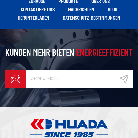
ZUHAUSE
PRODUKTE
ÜBER UNS
Strömungslaufradtechnologie
KONTAKTIERE UNS
NACHRICHTEN
BLOG
kombiniert.
HERUNTERLADEN
DATENSCHUTZ-BESTIMMUNGEN
KUNDEN MEHR BIETEN
ENERGIEEFFIZIENT