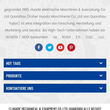
gegründet 1985, Huade elektrische Maschinen & Ausrüstung Co.
Ltd Quanzhou (früher Huada Maschinerie Co., Ltd von Quanzhou
Fujian) ist eine Integration von Forschung, Herstellung und
Marketing und Service. Als High-Tech-Unternehmen haben wir
ISO9001 / 14001 bestanden 、 ce 、 ROSH 、 ETL 、 CQC 、 ccc
Qualitäts- und Sicherheitszertifizierung, High-Tech-
Unternehmenszertifizierung usw. Luftkompressorsystem und -
ausrüstung umfassen Schraubentyp, Zentrifugaltyp, ölfrei,
HOT TAGS
Spiraltyp, Kolbentyp, Trockner, Filter, Abtropffläche, mit
vollständiger Luftkompressorproduktionslinie, mehr als 300
PRODUKTE
Arten von Luftkompressoren als Industrieexperte Unsere
Unternehmen hat mehr als angesammelt 30 Jahre Erfahrung
KONTAKTIERE UNS
von das wichtigste Gussteil für Druckbehälter, Elektromotoren,
Präzisionsteile und Ausrüstung Darüber hinaus hat unser
Unternehmen ein eigenes Kernverfahren für Permanentmagnet-
© HUADE MECHANICAL & EQUIPMENT CO.,LTD..QUANZHOU ALLE RECHTE