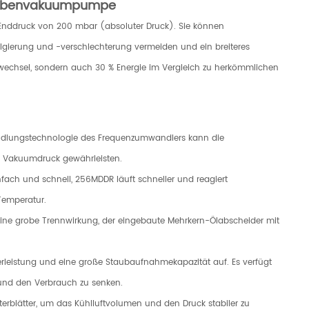
raubenvakuumpumpe
nddruck von 200 mbar (absoluter Druck). Sie können
gierung und -verschlechterung vermeiden und ein breiteres
lwechsel, sondern auch 30 % Energie im Vergleich zu herkömmlichen
wandlungstechnologie des Frequenzumwandlers kann die
n Vakuumdruck gewährleisten.
nfach und schnell, 256MDDR läuft schneller und reagiert
 Temperatur.
 eine grobe Trennwirkung, der eingebaute Mehrkern-Ölabscheider mit
lterleistung und eine große Staubaufnahmekapazität auf. Es verfügt
n und den Verbrauch zu senken.
terblätter, um das Kühlluftvolumen und den Druck stabiler zu