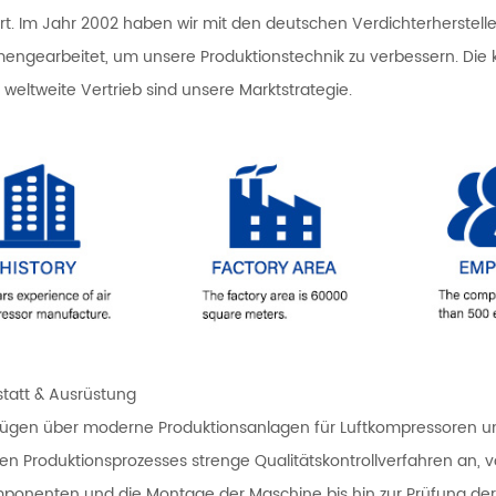
ziert. Im Jahr 2002 haben wir mit den deutschen Verdichterher
ngearbeitet, um unsere Produktionstechnik zu verbessern. Die kon
 weltweite Vertrieb sind unsere Marktstrategie.
statt & Ausrüstung
fügen über moderne Produktionsanlagen für Luftkompressoren un
n Produktionsprozesses strenge Qualitätskontrollverfahren an, 
ponenten und die Montage der Maschine bis hin zur Prüfung der