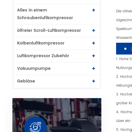
Alles in einem
Die ölfr
Schraubenluftkompressor
ölgeschm
Spektrum
ölfreier Scroll-Luftkompressor
Wasserr
Kolbenluftkompressor
Luftkompressor Zubehör
1. Hohe 
Nutzungs
Vakuumpumpe
2. Hocha
Gebläse
reibungs
3. Hoche
großer K
4. Hochw
über ein
5. Hochg