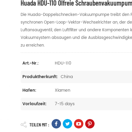
Huada HDU-110 Ölfreie Schraubenvakuumpu
Die Huada-Doppelschnecken-Vakuumpumpe treibt den Pe
synchronen Open-Loop-Vektor-Wechselrichter an, der d
Luftansaugventil, den Luftfilter und andere Komponenten
Vakuumsystem absaugen und die Ausblasgeschwindigkeit
zu erreichen.
HDU-110
Art.-Nr.:
China
Produktherkunft:
Xiamen
Hafen:
7-15 days
Vorlaufzeit:
TEILEN MIT :