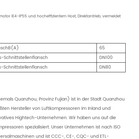
otor IE4-IP55 und hocheffizientem Host, Direktantrieb, vermeidet
uschB(A)
65
s-Schnittstellenflansch
DN100
-Schnittstellenflansch
DN80
emals Quanzhou, Provinz Fujian) ist in der Stadt Quanzhou
ßten Hersteller von Luftkompressoren im Inland und
ovatives Hightech-Unternehmen. Wir haben uns auf die
pressoren spezialisiert. Unser Unternehmen ist nach ISO
 Universalmaschinen und ist CCC-, CE-, CQC- und ETL-