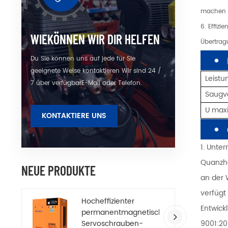
machen u
6. Effiz
WIEKÖNNEN WIR DIR HELFEN
Übertrag
Du Sie können uns auf jede für Sie
geeignete Weise kontaktieren Wir sind 24 /
Leist
7 über verfügbarE-Mail oder Telefon.
Saugv
U
max
KONTAKTIERE UNS
1. Unte
Quanzho
NEUE PRODUKTE
an der 
verfügt
Hocheffizienter
Entwick
permanentmagnetischer
9001:20
Servoschrauben-