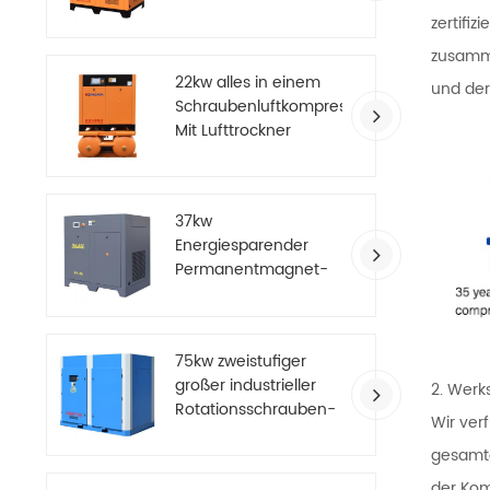
Luftkompressor
zertifi
zusamme
22kw alles in einem
und der
Schraubenluftkompressor
Mit Lufttrockner
37kw
Energiesparender
Permanentmagnet-
Luftkompressor mit
variabler Frequenz
75kw zweistufiger
großer industrieller
2. Werk
Rotationsschrauben-
Wir ver
Luftkompressor
gesamte
der Kom