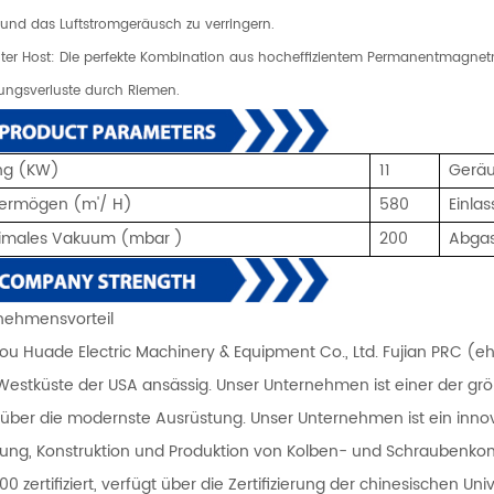
nd das Luftstromgeräusch zu verringern.
ienter Host: Die perfekte Kombination aus hocheffizientem Permanentmagnetm
ungsverluste durch Riemen.
ung (KW)
11
Gerä
ermögen (m'/
H)
580
Einlas
imales Vakuum (mbar
)
200
Abgas
rnehmensvorteil
u Huade Electric Machinery & Equipment Co., Ltd. Fujian PRC (eh
Westküste der USA ansässig. Unser Unternehmen ist einer der grö
 über die modernste Ausrüstung. Unser Unternehmen ist ein inn
lung, Konstruktion und Produktion von Kolben- und Schraubenkom
00 zertifiziert, verfügt über die Zertifizierung der chinesischen