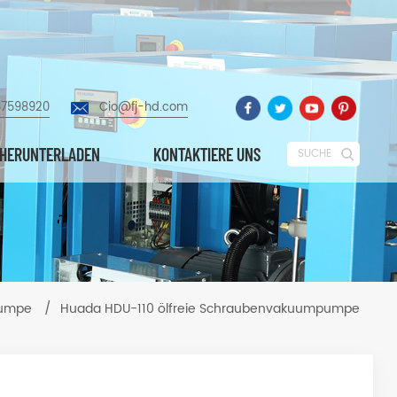
87598920
Cio@fj-hd.com
HERUNTERLADEN
KONTAKTIERE UNS
SUCHE
pumpe
/
Huada HDU-110 ölfreie Schraubenvakuumpumpe