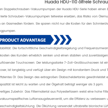
Huada HDU-110 ölfreie Sch
eien Doppelschrauben-Vakuumpumpen der Huada HDU-Serie haben einen E
ierte Schrauben-Vakuumpumpen teilweise ersetzen, das Risiko von Ölemul
 an Gasmedien fördern. Sie sparen nicht nur die Kosten für den Schmierö
ingpumpen.
Stabilität: Die fortschrittliche Geschwindigkeitsregelung und Frequenzum
kosten des Kunden erheblich senken und einen stabilen und zuverlässige
uflösender Touchscreen: Der leistungsstarke 7-Zoll-Großtouchscreen ist ei
loser, ist langlebig und verfügt über ein Design mit konstantem Druck und
ffizientes Öl: Das Design des extragroßen Ölabscheidertanks gewährleistet
apazität ist leicht zu warten und der Ölgehalt beträgt weniger als 3 ppm.
ertiges Zubehör: Das Filtermaterial aus Polyesterfasern weist eine hohe Fi
 vakuumspezifisches Luftansaugsteuerventil, um die Effizienz zu verbesser
eschwindigkeitskühlung: Die Ölkühlung verwendet ultrabreite bionische Lüf