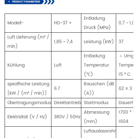
Entladung
Modell-
HD-37 +
0,7 ~ 1,0
Druck (MPa)
Luft Lieferung (m³ /
1,85 ~ 7,4
Leistung (kW)
37
min)
Entladung
＜ Umge
Kühlung
Luft
Temperatur
Tempera
(℃)
15 ° C.
spezifische Leistung
Rauschen (dB
6.7
62 ± 3
[kW /
(m³ / min)]
(A))
Übertragungsmodus
Direktantrieb
Startmodus
Dauerhaf
Abmessung
1700 * 11
Elektrizität (V / Hz)
380V / 50Hz
(mm)
1604
Luftauslassrohr