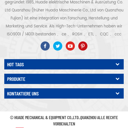
gegründet 1985, Huade elektrische Maschinen & Ausrüstung Co.
Ltd Quanzhou (früher Huada Maschinerie Co., Ltd von Quanzhou
Fujian) ist eine Integration von Forschung, Herstellung und
Marketing und Service. Als High-Tech-Unternehmen haben wir
ISO9001 / 14001 bestanden 、 ce 、 ROSH 、 ETL 、 CQC 、 ccc
Qualitäts- und Sicherheitszertifizierung, High-Tech-
Unternehmenszertifizierung usw. Luftkompressorsystem und -
ausrüstung umfassen Schraubentyp, Zentrifugaltyp, ölfrei,
HOT TAGS
Spiraltyp, Kolbentyp, Trockner, Filter, Abtropffläche, mit
vollständiger Luftkompressorproduktionslinie, mehr als 300
PRODUKTE
Arten von Luftkompressoren als Industrieexperte Unsere
Unternehmen hat mehr als angesammelt 30 Jahre Erfahrung
KONTAKTIERE UNS
von das wichtigste Gussteil für Druckbehälter, Elektromotoren,
Präzisionsteile und Ausrüstung Darüber hinaus hat unser
Unternehmen ein eigenes Kernverfahren für Permanentmagnet-
© HUADE MECHANICAL & EQUIPMENT CO.,LTD..QUANZHOU ALLE RECHTE
Servomotoren entwickelt und relevante technische Patente
VORBEHALTEN