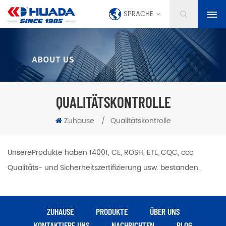
SPRACHE
QUALITÄTSKONTROLLE
Zuhause
/
Qualitätskontrolle
UnsereProdukte haben 14001, CE, ROSH, ETL, CQC, ccc
Qualitäts- und Sicherheitszertifizierung usw. bestanden.
ZUHAUSE
PRODUKTE
ÜBER UNS
KONTAKTIERE UNS
NACHRICHTEN
BLOG