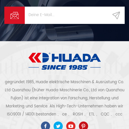
Umgebungstemperatur ± 15
und den Druck.
Automobilfertigung und
℃ Rauschen Pegel (dB (A))
Chemiefaserproduktion.
68 ± 3 Antriebsmethode
Frequenzumwandlung
beginnt Elektrizität (V / Hz)
380V / 50Hz Maß (mm) 1400
* 1000 * 1580 Gewicht (kg)
800 Luftauslassrohr
Durchmesser (Zoll / mm) G1-
1 / 2 '' 1 、 Firma Vorteil
Quanzhou Huade elektrische
Maschinen & Ausrüstung Co.,
Ltd Fujian prc (ehemals
Quanzhou Stadt Fujian
Provinz Huada Maschinerie
gegründet 1985, Huade elektrische Maschinen & Ausrüstung Co.
Co., Ltd) befindet sich in der
Ltd Quanzhou (früher Huada Maschinerie Co., Ltd von Quanzhou
Westküstenstadt
Fujian) ist eine Integration von Forschung, Herstellung und
Quanzhou.Our Unternehmen
ist einer der professionellen
Marketing und Service. Als High-Tech-Unternehmen haben wir
Hersteller von
ISO9001 / 14001 bestanden 、 ce 、 ROSH 、 ETL 、 CQC 、 ccc
Luftkompressoren mit dem
größten inländischen und die
Qualitäts- und Sicherheitszertifizierung, High-Tech-
Ausrüstung ist die