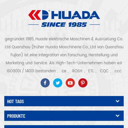
gegründet 1985, Huade elektrische Maschinen & Ausrüstung Co.
Ltd Quanzhou (früher Huada Maschinerie Co., Ltd von Quanzhou
Fujian) ist eine Integration von Forschung, Herstellung und
Marketing und Service. Als High-Tech-Unternehmen haben wir
ISO9001 / 14001 bestanden 、 ce 、 ROSH 、 ETL 、 CQC 、 ccc
Qualitäts- und Sicherheitszertifizierung, High-Tech-
Unternehmenszertifizierung usw. Luftkompressorsystem und -
ausrüstung umfassen Schraubentyp, Zentrifugaltyp, ölfrei,
HOT TAGS
Spiraltyp, Kolbentyp, Trockner, Filter, Abtropffläche, mit
vollständiger Luftkompressorproduktionslinie, mehr als 300
PRODUKTE
Arten von Luftkompressoren als Industrieexperte Unsere
Unternehmen hat mehr als angesammelt 30 Jahre Erfahrung