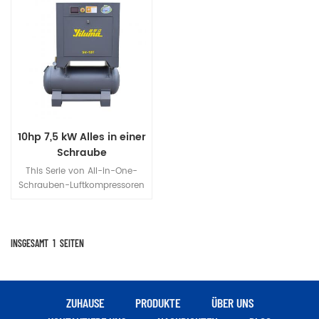
10hp 7,5 kW Alles in einer
Schraube
Luftkompressor Mit 180L
This Serie von All-in-One-
Lufttank
Schrauben-Luftkompressoren
wurde von unserer Firma für
kleine und mittlere
Unternehmen entwickelt und
hergestelltist kostengünstig
INSGESAMT
1
SEITEN
und bietet zuverlässige und
effiziente Druckluftlösungen
für kleine und mittlere
Unternehmen
ZUHAUSE
PRODUKTE
ÜBER UNS