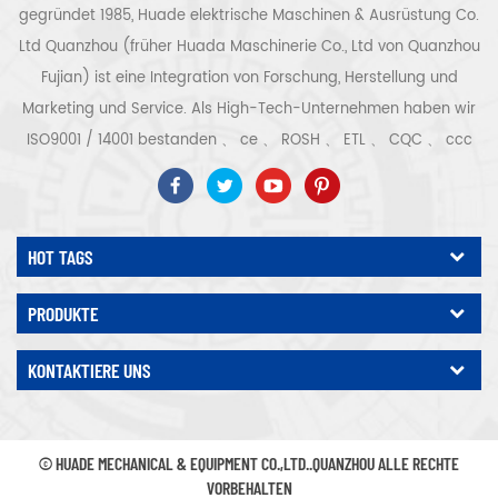
gegründet 1985, Huade elektrische Maschinen & Ausrüstung Co.
Ltd Quanzhou (früher Huada Maschinerie Co., Ltd von Quanzhou
Fujian) ist eine Integration von Forschung, Herstellung und
Marketing und Service. Als High-Tech-Unternehmen haben wir
ISO9001 / 14001 bestanden 、 ce 、 ROSH 、 ETL 、 CQC 、 ccc
Qualitäts- und Sicherheitszertifizierung, High-Tech-
Unternehmenszertifizierung usw. Luftkompressorsystem und -
ausrüstung umfassen Schraubentyp, Zentrifugaltyp, ölfrei,
HOT TAGS
Spiraltyp, Kolbentyp, Trockner, Filter, Abtropffläche, mit
vollständiger Luftkompressorproduktionslinie, mehr als 300
PRODUKTE
Arten von Luftkompressoren als Industrieexperte Unsere
Unternehmen hat mehr als angesammelt 30 Jahre Erfahrung
KONTAKTIERE UNS
von das wichtigste Gussteil für Druckbehälter, Elektromotoren,
Präzisionsteile und Ausrüstung Darüber hinaus hat unser
Unternehmen ein eigenes Kernverfahren für Permanentmagnet-
© HUADE MECHANICAL & EQUIPMENT CO.,LTD..QUANZHOU ALLE RECHTE
Servomotoren entwickelt und relevante technische Patente
VORBEHALTEN