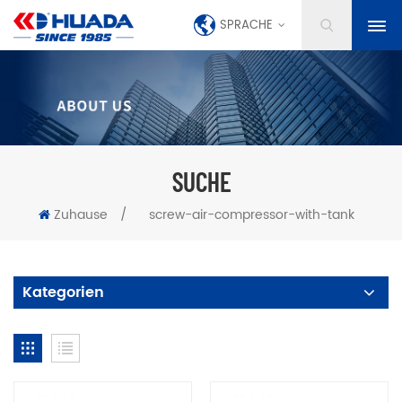
SPRACHE
SUCHE
Zuhause
/
screw-air-compressor-with-tank
Kategorien