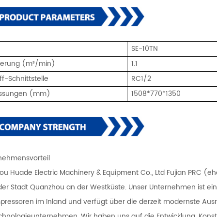
l
SE-10TN
eferung (m³/min)
1.1
f-Schnittstelle
RC1/2
ssungen (mm)
1508*770*1350
rnehmensvorteil
u Huade Electric Machinery & Equipment Co., Ltd Fujian PRC (eh
n der Stadt Quanzhou an der Westküste. Unser Unternehmen ist ein
pressoren im Inland und verfügt über die derzeit modernste Ausr
hnologieunternehmen. Wir haben uns auf die Entwicklung, Konst