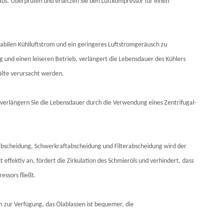
 aus. Überprüfen und ersetzen Sie den Luftkompressor für einen
tabilen Kühlluftstrom und ein geringeres Luftstromgeräusch zu
 und einen leiseren Betrieb, verlängert die Lebensdauer des Kühlers
älte verursacht werden.
d verlängern Sie die Lebensdauer durch die Verwendung eines Zentrifugal-
labscheidung, Schwerkraftabscheidung und Filterabscheidung wird der
effektiv an, fördert die Zirkulation des Schmieröls und verhindert, dass
essors fließt.
m zur Verfügung, das Ölablassen ist bequemer, die