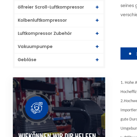
seines 
ölfreier Scroll-Luftkompressor
verschi
Kolbenluftkompressor
Luftkompressor Zubehör
Vakuumpumpe
Gebläse
1. Hohe A
Hocheffi
2.Hochwer
Importier
gute Durc
Umgebun
WIEKÖNNEN WIR DIR HELFEN