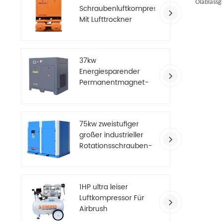
Ölablassg
Schraubenluftkompressor
Mit Lufttrockner
37kw
Energiesparender
Permanentmagnet-
Luftkompressor mit
variabler Frequenz
75kw zweistufiger
großer industrieller
Rotationsschrauben-
Luftkompressor
1HP ultra leiser
Luftkompressor Für
Airbrush