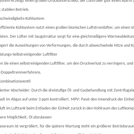
rsystem erzeugt einen großen Druckunterschied, der Controller gibt einen Alarm
g stabilen Betrieb.
schwindigkeits-Kühlsystem
ffiziente Kühlsystem nutzt einen großen bionischen Luftstromlüfter, um einen s
sten. Der Lüfter mit Saugstruktur sorgt für eine gleichmäßigere Wärmeableitung
ngert die Auswirkungen von Verformungen, die durch abwechselnde Hitze und K
istungs-Selbstreinigender Luftfilter
 Sie einen selbstreinigenden Luftfilter, um den Druckverlust zu verringern, un
r-Doppeltrennverfahrens.
Kombinationsventil
ienter Abscheider: Durch die dreistufige Öl- und Gasbehandlung mit Zentrifuga
alt im Abgas auf unter 3 ppm kontrolliert. MPV: Passt den Innendruck der Einheit 
luft im Lufttank beim Entladen der Einheit zurück in den Hohlraum des Luftkompr
here Möglichkeit, Öl abzulassen
assraum ist vergrößert, für die spätere Wartung steht ein größerer Betriebsrau