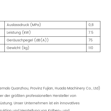
Auslassdruck (MPa)
0,8
Leistung (kW)
7.5
Geräuschpegel (dB(A))
75
Gewicht (kg)
110
emals Quanzhou, Provinz Fujian, Huada Machinery Co., Ltd)
er der größten professionellen Hersteller von
üstung. Unser Unternehmen ist ein innovatives
ruktion und Herstellung von Kolben- und