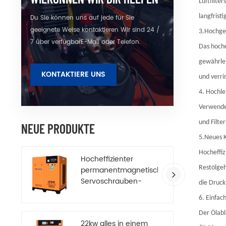
Luftfilte
langfristi
Du Sie können uns auf jede für Sie
geeignete Weise kontaktieren Wir sind 24 /
3.Hochge
7 über verfügbarE-Mail oder Telefon.
Das hoche
gewährlei
KONTAKTIERE UNS
und verri
4. Hochle
Verwenden
und Filte
NEUE PRODUKTE
5.Neues 
Hocheffiz
Hocheffizienter
Restölgeh
permanentmagnetischer
Servoschrauben-
die Druck
Luftkompressor
6. Einfac
Der Ölabl
22kw alles in einem