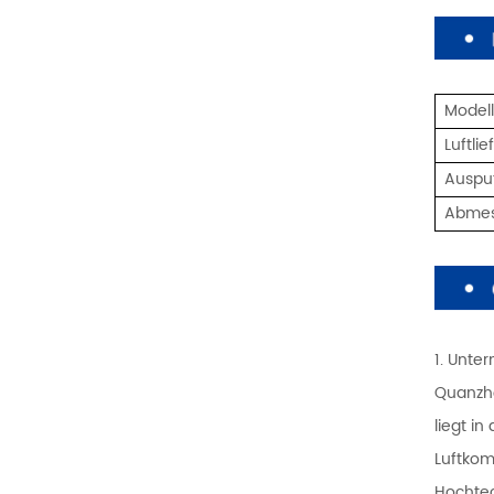
Model
Luftli
Auspuf
Abme
1. Unte
Quanzho
liegt i
Luftkom
Hochtec