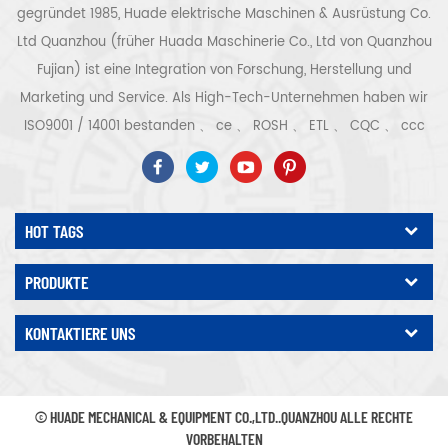
gegründet 1985, Huade elektrische Maschinen & Ausrüstung Co.
Ltd Quanzhou (früher Huada Maschinerie Co., Ltd von Quanzhou
Fujian) ist eine Integration von Forschung, Herstellung und
Marketing und Service. Als High-Tech-Unternehmen haben wir
ISO9001 / 14001 bestanden 、 ce 、 ROSH 、 ETL 、 CQC 、 ccc
Qualitäts- und Sicherheitszertifizierung, High-Tech-
Unternehmenszertifizierung usw. Luftkompressorsystem und -
ausrüstung umfassen Schraubentyp, Zentrifugaltyp, ölfrei,
HOT TAGS
Spiraltyp, Kolbentyp, Trockner, Filter, Abtropffläche, mit
vollständiger Luftkompressorproduktionslinie, mehr als 300
PRODUKTE
Arten von Luftkompressoren als Industrieexperte Unsere
Unternehmen hat mehr als angesammelt 30 Jahre Erfahrung
KONTAKTIERE UNS
von das wichtigste Gussteil für Druckbehälter, Elektromotoren,
Präzisionsteile und Ausrüstung Darüber hinaus hat unser
Unternehmen ein eigenes Kernverfahren für Permanentmagnet-
© HUADE MECHANICAL & EQUIPMENT CO.,LTD..QUANZHOU ALLE RECHTE
Servomotoren entwickelt und relevante technische Patente
VORBEHALTEN