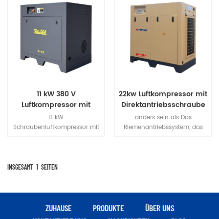
11 kW 380 V
22kw Luftkompressor mit
Luftkompressor mit
Direktantriebsschraube
Direktantriebsschraube
11 kW
anders sein als Das
Schraubenluftkompressor mit
Riemenantriebssystem, das
IP54 Motor, sicherer, effizienter,
auf Verschleiß und Schlupf
energiesparenderDer
des Riemens zurückzuführen
schraubenförmige
ist, verringert den
Luftkompressor nimmt eine
Wirkungsgrad und erhöht den
INSGESAMT
1
SEITEN
Wärmeableitungsstruktur mit
Energieverbrauch. Das
hohem Windvolumen an, was
Huade-Direktantriebssystem
die Lebensdauer der
soll eine hohe Effizienz der
Maschine erheblich verlängert
Energieübertragung und
ZUHAUSE
PRODUKTE
ÜBER UNS
einen konstanten Durchfluss