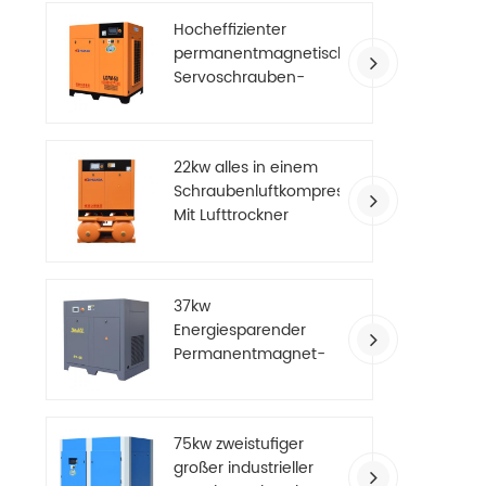
Kolben
er ein
Hocheffizienter
un
permanentmagnetischer
Servoschrauben-
Luftkompressor
22kw alles in einem
Schraubenluftkompressor
Mit Lufttrockner
37kw
Energiesparender
Permanentmagnet-
Luftkompressor mit
variabler Frequenz
75kw zweistufiger
großer industrieller