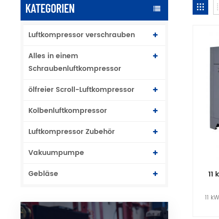
KATEGORIEN
Luftkompressor verschrauben
Alles in einem
Schraubenluftkompressor
ölfreier Scroll-Luftkompressor
Kolbenluftkompressor
Luftkompressor Zubehör
Vakuumpumpe
Gebläse
11
11 k
ener