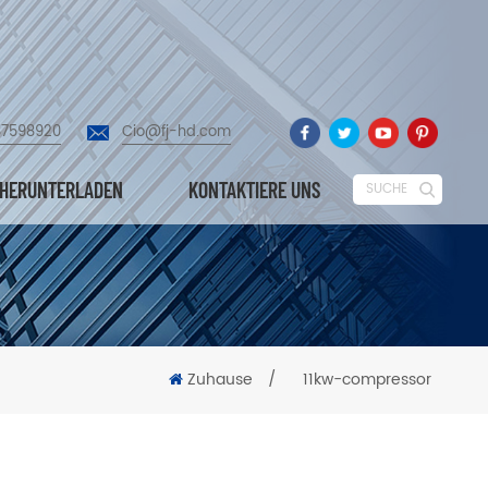
87598920
Cio@fj-hd.com
HERUNTERLADEN
KONTAKTIERE UNS
SUCHE
Zuhause
/
11kw-compressor