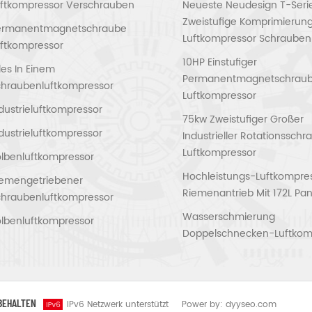
uftkompressor Verschrauben
Neueste Neudesign T-Seri
Zweistufige Komprimierun
ermanentmagnetschraube
Luftkompressor Schrauben
ftkompressor
10HP Einstufiger
les In Einem
Permanentmagnetschrau
chraubenluftkompressor
Luftkompressor
dustrieluftkompressor
75kw Zweistufiger Großer
dustrieluftkompressor
Industrieller Rotationssch
Luftkompressor
lbenluftkompressor
Hochleistungs-Luftkompres
iemengetriebener
Riemenantrieb Mit 172L Pan
chraubenluftkompressor
Wasserschmierung
lbenluftkompressor
Doppelschnecken-Luftkom
RBEHALTEN
IPv6 Netzwerk unterstützt
Power by:
dyyseo.com