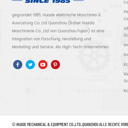
L
P
gegründet 1985, Huade elektrische Maschinen &
Lu
Ausrüstung Co. Ltd Quanzhou (früher Huada
Al
Maschinerie Co., Ltd von Quanzhou Fujian) ist eine
S
Integration von Forschung, Herstellung und
In
Marketing und Service. Als High-Tech-Unternehmen
In
haben wir ISO9001 / 14001 bestanden 、 ce 、 ROSH
、 ETL 、 CQC 、 ccc Qualitäts- und
Ko
Sicherheitszertifizierung, High-Tech-
R
Unternehmenszertifizierung usw.
S
Luftkompressorsystem und -ausrüstung umfassen
Ko
Schraubentyp, Zentrifugaltyp, ölfrei, Spiraltyp,
Kolbentyp, Trockner, Filter, Abtropffläche, mit
vollständiger Luftkompressorproduktionslinie, mehr
als 300 Arten von Luftkompressoren als
© HUADE MECHANICAL & EQUIPMENT CO.,LTD..QUANZHOU ALLE RECHTE VO
Industrieexperte Unsere Unternehmen hat mehr als