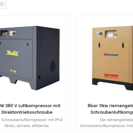
 kW 380 V Luftkompressor mit
8bar 11kw riemenget
Direktantriebsschraube
Schraubenluftkomp
W Schraubenluftkompressor mit IP54
Der riemengetrieb
Motor, sicherer, effizienter,
Schraubenluftkompressor hat 
giesparenderDer schraubenförmige
Aussehen, eine kompakte Stru