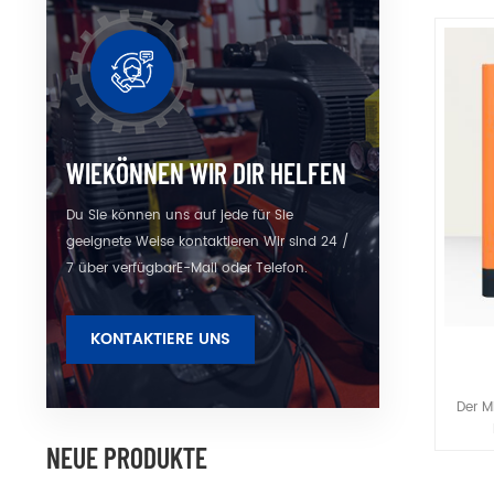
Wä
Windv
WIEKÖNNEN WIR DIR HELFEN
Du Sie können uns auf jede für Sie
geeignete Weise kontaktieren Wir sind 24 /
7 über verfügbarE-Mail oder Telefon.
KONTAKTIERE UNS
Wirb
Der M
NEUE PRODUKTE
L