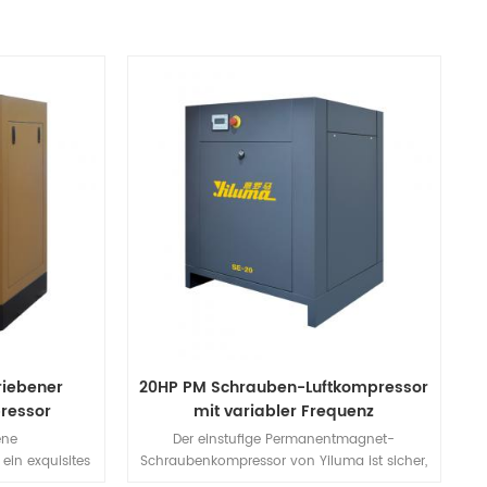
riebener
20HP PM Schrauben-Luftkompressor
ressor
mit variabler Frequenz
ene
Der einstufige Permanentmagnet-
ein exquisites
Schraubenkompressor von Yiluma ist sicher,
ktur und einen
zuverlässig und kostengünstig. Sein