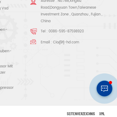
Adresse : No.788,Xingxiu
e
Road,Dongyuan Town,Taiwanese
g Vsd
Investment Zone , Quanzhou , Fujian ,
China
ben-
Tel :
0086-595-87598920
Email :
Cio@fj-hd.com
rauben-
sor Mit
zer
pressor
SEITENVERZEICHNIS
XML