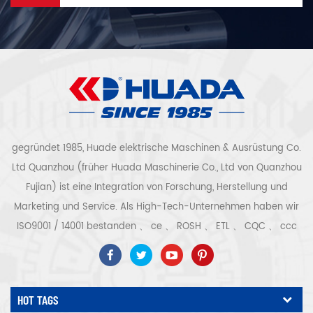
Qualität und Sicherheit der
der Luftreinheit gewährleistet.
Luftreinheit.
gegründet 1985, Huade elektrische Maschinen & Ausrüstung Co.
Ltd Quanzhou (früher Huada Maschinerie Co., Ltd von Quanzhou
Fujian) ist eine Integration von Forschung, Herstellung und
Marketing und Service. Als High-Tech-Unternehmen haben wir
ISO9001 / 14001 bestanden 、 ce 、 ROSH 、 ETL 、 CQC 、 ccc
Qualitäts- und Sicherheitszertifizierung, High-Tech-
Unternehmenszertifizierung usw. Luftkompressorsystem und -
ausrüstung umfassen Schraubentyp, Zentrifugaltyp, ölfrei,
HOT TAGS
Spiraltyp, Kolbentyp, Trockner, Filter, Abtropffläche, mit