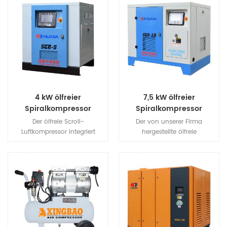
4 kW ölfreier
7,5 kW ölfreier
Spiralkompressor
Spiralkompressor
Der ölfreie Scroll-
Der von unserer Firma
Luftkompressor integriert
hergestellte ölfreie
mehrere Kompressoren, die in
Spiralluftkompressor hat die
1 Sätzen case.According
ISO erhalten 8573-1 KLASSE-0
eingebaut sindzur Nutzung
Zertifikat von der bekannte
des Luftvolumens durch
TÜV Zertifizierungsstelle, um
mehrstufige freie Steuerung
die Sicherheit der
der besten Einheiten, wodurch
Benutzerproduktion zu
der unnötige Betrieb
gewährleisten, die
vermieden wird, um die
Wartungskosten zu senken
Energieeinsparung zu
und die Sicherheit zu