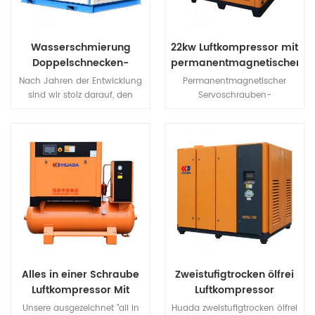
Wasserschmierung
22kw Luftkompressor mit
Doppelschnecken-
permanentmagnetischer
Luftkompressor
Servoschraube
Nach Jahren der Entwicklung
Permanentmagnetischer
sind wir stolz darauf, den
Servoschrauben-
innovativsten und
Luftkompressor verwendet
wertvollsten
hochfest NdFeB (Neodym
Schraubenkompressor "GP
Eisen Bor) magnetischer
Series" vorstellen zu
Stahl, hochmagnetisches
könnenmit Wasser als
Energieprodukt und
Rotorschmiermittel und bieten
Koerzitivkraft von NdFeB
viele Vorteile unserer
magnetischer Stahl, machen
Produkte.
Seltenerd
Permanentmagnetmotoren
haben eine geringe Größe, ein
geringes Gewicht, einen
hohen Wirkungsgrad, einen
Alles in einer Schraube
Zweistufigtrocken ölfrei
guten Charakter usw., eine
Luftkompressor Mit
Luftkompressor
Reihe von Vorteilen.
Lufttrockner und Lufttank
verschrauben
Unsere ausgezeichnet "all in
Huada zweistufigtrocken ölfrei