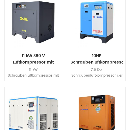
11 kW 380 V
10HP
Luftkompressor mit
Schraubenluftkompressor
Direktantriebsschraube
11 kW
7.5 Der
Schraubenluftkompressor mit
Schraubenluftkompressor der
IP54 Motor, sicherer, effizienter,
Serie kw c verwendet einen
energiesparenderDer
Riemenantrieb, der die
schraubenförmige
Eigenschaften einer effizienten
Luftkompressor nimmt eine
Kraftübertragung und einer
Wärmeableitungsstruktur mit
einfachen Wartung durch
hohem Windvolumen an, was
Ersetzen des Riemens aufweist
die Lebensdauer der
Maschine erheblich verlängert