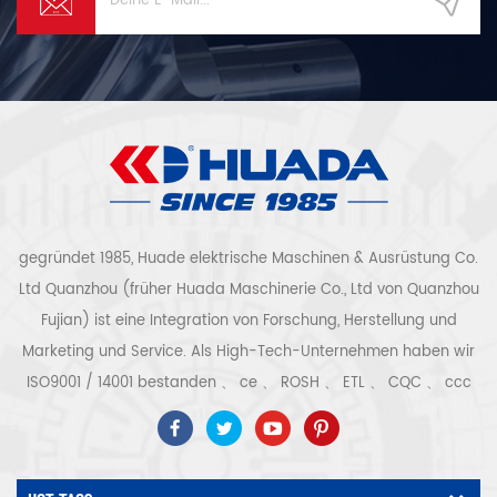
gegründet 1985, Huade elektrische Maschinen & Ausrüstung Co.
Ltd Quanzhou (früher Huada Maschinerie Co., Ltd von Quanzhou
Fujian) ist eine Integration von Forschung, Herstellung und
Marketing und Service. Als High-Tech-Unternehmen haben wir
ISO9001 / 14001 bestanden 、 ce 、 ROSH 、 ETL 、 CQC 、 ccc
Qualitäts- und Sicherheitszertifizierung, High-Tech-
Unternehmenszertifizierung usw. Luftkompressorsystem und -
ausrüstung umfassen Schraubentyp, Zentrifugaltyp, ölfrei,