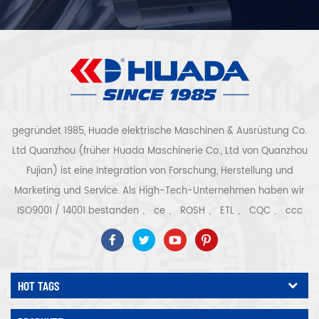
gegründet 1985, Huade elektrische Maschinen & Ausrüstung Co.
Ltd Quanzhou (früher Huada Maschinerie Co., Ltd von Quanzhou
Fujian) ist eine Integration von Forschung, Herstellung und
Marketing und Service. Als High-Tech-Unternehmen haben wir
ISO9001 / 14001 bestanden 、 ce 、 ROSH 、 ETL 、 CQC 、 ccc
Qualitäts- und Sicherheitszertifizierung, High-Tech-
Unternehmenszertifizierung usw. Luftkompressorsystem und -
ausrüstung umfassen Schraubentyp, Zentrifugaltyp, ölfrei,
HOT TAGS
Spiraltyp, Kolbentyp, Trockner, Filter, Abtropffläche, mit
vollständiger Luftkompressorproduktionslinie, mehr als 300