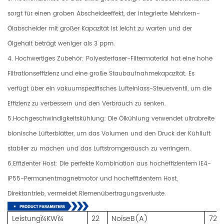
sorgt für einen groben Abscheideeffekt, der integrierte Mehrkern-
Ölabscheider mit großer Kapazität ist leicht zu warten und der
Ölgehalt beträgt weniger als 3 ppm.
4. Hochwertiges Zubehör: Polyesterfaser-Filtermaterial hat eine hohe
Filtrationseffizienz und eine große Staubaufnahmekapazität. Es
verfügt über ein vakuumspezifisches Lufteinlass-Steuerventil, um die
Effizienz zu verbessern und den Verbrauch zu senken.
5.Hochgeschwindigkeitskühlung: Die Ölkühlung verwendet ultrabreite
bionische Lüfterblätter, um das Volumen und den Druck der Kühlluft
stabiler zu machen und das Luftstromgeräusch zu verringern.
6.Effizienter Host: Die perfekte Kombination aus hocheffizientem IE4-
IP55-Permanentmagnetmotor und hocheffizientem Host,
Direktantrieb, vermeidet Riemenübertragungsverluste.
Leistungï¼KWï¼
22
NoiseB(A)
72