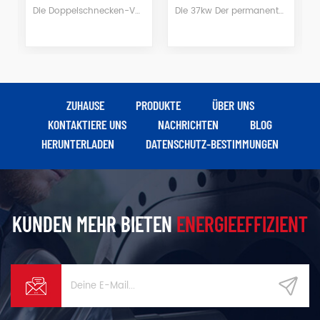
Die 37kw Der permanente Magenta-Kompressor mit variabler Frequenz ist hocheffizient Strom sparen machine.It wird in der FEM entworfenFestigkeitsanalyse zur Gewährleistung der Stabilität und Zuverlässigkeitvon jedem Teil, und um einen langfristigen Betrieb ohne Fehler, geringes Rauschen und lange Lebensdauer zu realisieren
Der energiesparende öleingespritzte Schraubenkompressor mit zweistufiger Kompression verfügt über ein einzigartiges Host-Design. Er verfügt nicht nur über alle Vorteile eines einstufigen Schraubenkompressors mit Öleinspritzung, sondern verfügt auch über einen zuverlässigeren und energiesparenderen Betrieb aufgrund des niedrigen Verdichtungsverhältnisses jeder Stufe, der geringen Kraft auf Rotor und Lager sowie des großen Rotors Durchmesser und niedrige Geschwindigkeit.
ZUHAUSE
PRODUKTE
ÜBER UNS
KONTAKTIERE UNS
NACHRICHTEN
BLOG
HERUNTERLADEN
DATENSCHUTZ-BESTIMMUNGEN
KUNDEN MEHR BIETEN
ENERGIEEFFIZIENT