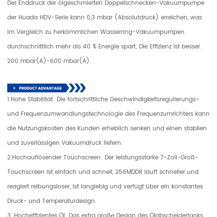
Der Enddruck der ölgeschmierten Doppelschnecken-Vakuumpumpe
der Huada HDV-Serie kann 0,3 mbar (Absolutdruck) erreichen, was
im Vergleich zu herkömmlichen Wasserring-Vakuumpumpen
durchschnittlich mehr als 40 % Energie spart; Die Effizienz ist besser.
200 mbar(A)-600 mbar(A).
1.Hohe Stabilität: Die fortschrittliche Geschwindigkeitsregulierungs-
und Frequenzumwandlungstechnologie des Frequenzumrichters kann
die Nutzungskosten des Kunden erheblich senken und einen stabilen
und zuverlässigen Vakuumdruck liefern.
2.Hochauflösender Touchscreen: Der leistungsstarke 7-Zoll-Groß-
Touchscreen ist einfach und schnell, 256MDDR läuft schneller und
reagiert reibungsloser, ist langlebig und verfügt über ein konstantes
Druck- und Temperaturdesign.
3. Hocheffizientes Öl: Das extra große Design des Ölabscheidertanks