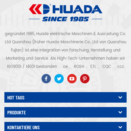
gegründet 1985, Huade elektrische Maschinen & Ausrüstung Co.
Ltd Quanzhou (früher Huada Maschinerie Co., Ltd von Quanzhou
Fujian) ist eine Integration von Forschung, Herstellung und
Marketing und Service. Als High-Tech-Unternehmen haben wir
ISO9001 / 14001 bestanden 、 ce 、 ROSH 、 ETL 、 CQC 、 ccc
Qualitäts- und Sicherheitszertifizierung, High-Tech-
Unternehmenszertifizierung usw. Luftkompressorsystem und -
ausrüstung umfassen Schraubentyp, Zentrifugaltyp, ölfrei,
HOT TAGS
Spiraltyp, Kolbentyp, Trockner, Filter, Abtropffläche, mit
vollständiger Luftkompressorproduktionslinie, mehr als 300
PRODUKTE
Arten von Luftkompressoren als Industrieexperte Unsere
Unternehmen hat mehr als angesammelt 30 Jahre Erfahrung
KONTAKTIERE UNS