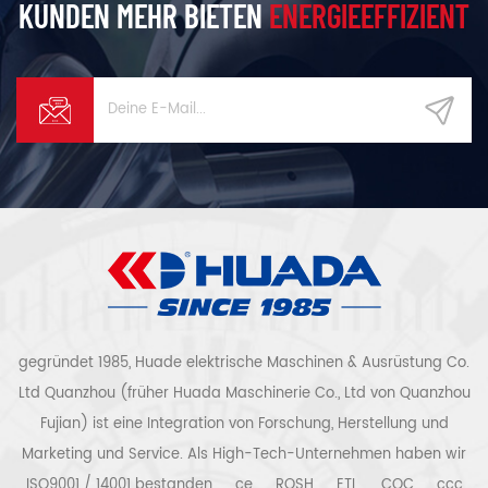
KUNDEN MEHR BIETEN
ENERGIEEFFIZIENT
gegründet 1985, Huade elektrische Maschinen & Ausrüstung Co.
Ltd Quanzhou (früher Huada Maschinerie Co., Ltd von Quanzhou
Fujian) ist eine Integration von Forschung, Herstellung und
Marketing und Service. Als High-Tech-Unternehmen haben wir
ISO9001 / 14001 bestanden 、 ce 、 ROSH 、 ETL 、 CQC 、 ccc