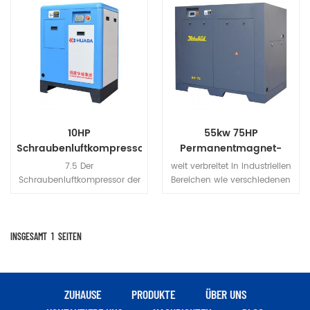
10HP
55kw 75HP
Schraubenluftkompressor
Permanentmagnet-
Luftkompressor mit
7.5 Der
weit verbreitet in industriellen
variabler Frequenz
Schraubenluftkompressor der
Bereichen wie verschiedenen
Serie kw c verwendet einen
Druckluftwerkzeugen,
Riemenantrieb, der die
Instrumentensteuerung, Druck,
Eigenschaften einer effizienten
Papier, Petrochemie, Elektronik,
Kraftübertragung und einer
Automobilherstellung,
INSGESAMT
1
SEITEN
einfachen Wartung durch
Gummireifenherstellung,
Ersetzen des Riemens aufweist
Holzbearbeitungsmaschinen,
Reisverarbeitung,
Möbelherstellung,
ZUHAUSE
PRODUKTE
ÜBER UNS
Bekleidungsverarbeitung,