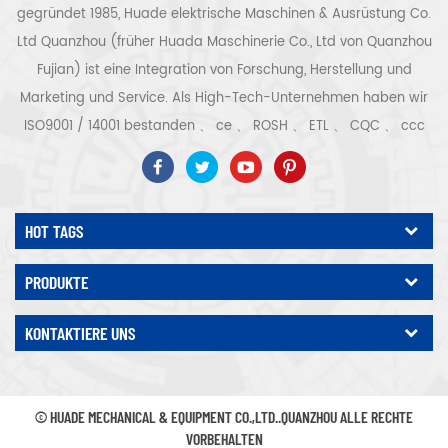
gegründet 1985, Huade elektrische Maschinen & Ausrüstung Co.
Ltd Quanzhou (früher Huada Maschinerie Co., Ltd von Quanzhou
Fujian) ist eine Integration von Forschung, Herstellung und
Marketing und Service. Als High-Tech-Unternehmen haben wir
ISO9001 / 14001 bestanden 、 ce 、 ROSH 、 ETL 、 CQC 、 ccc
Qualitäts- und Sicherheitszertifizierung, High-Tech-
Unternehmenszertifizierung usw. Luftkompressorsystem und -
ausrüstung umfassen Schraubentyp, Zentrifugaltyp, ölfrei,
HOT TAGS
Spiraltyp, Kolbentyp, Trockner, Filter, Abtropffläche, mit
vollständiger Luftkompressorproduktionslinie, mehr als 300
PRODUKTE
Arten von Luftkompressoren als Industrieexperte Unsere
Unternehmen hat mehr als angesammelt 30 Jahre Erfahrung
KONTAKTIERE UNS
von das wichtigste Gussteil für Druckbehälter, Elektromotoren,
Präzisionsteile und Ausrüstung Darüber hinaus hat unser
Unternehmen ein eigenes Kernverfahren für Permanentmagnet-
© HUADE MECHANICAL & EQUIPMENT CO.,LTD..QUANZHOU ALLE RECHTE
Servomotoren entwickelt und relevante technische Patente
VORBEHALTEN