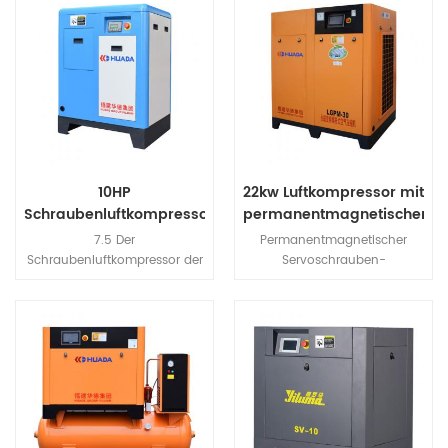
10HP
22kw Luftkompressor mit
Schraubenluftkompressor
permanentmagnetischer
Servoschraube
7.5 Der
Permanentmagnetischer
Schraubenluftkompressor der
Servoschrauben-
Serie kw c verwendet einen
Luftkompressor verwendet
Riemenantrieb, der die
hochfest NdFeB (Neodym
Eigenschaften einer effizienten
Eisen Bor) magnetischer
Kraftübertragung und einer
Stahl, hochmagnetisches
einfachen Wartung durch
Energieprodukt und
Ersetzen des Riemens aufweist
Koerzitivkraft von NdFeB
magnetischer Stahl, machen
Seltenerd
Permanentmagnetmotoren