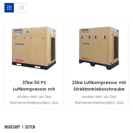
37kw 50 PS
22kw Luftkompressor mit
Luftkompressor mit
Direktantriebsschraube
Direktantriebsschraube
anders sein als Das
anders sein als Das
Für Verkauf
Riemenantriebssystem, das
Riemenantriebssystem, das
auf Verschleiß und Schlupf
auf Verschleiß und Schlupf
des Riemens zurückzuführen
des Riemens zurückzuführen
ist, verringert den
ist, verringert den
Wirkungsgrad und erhöht den
Wirkungsgrad und erhöht den
INSGESAMT
1
SEITEN
Energieverbrauch. Das
Energieverbrauch. Das