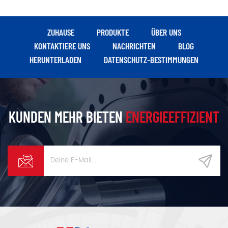
Huade-Direktantriebssystem
Huade-Direktantriebssystem
soll eine hohe Effizienz der
soll eine hohe Effizienz der
Energieübertragung und
Energieübertragung und
ZUHAUSE
PRODUKTE
ÜBER UNS
einen konstanten Durchfluss
einen konstanten Durchfluss
KONTAKTIERE UNS
NACHRICHTEN
BLOG
gewährleisten
gewährleisten
HERUNTERLADEN
DATENSCHUTZ-BESTIMMUNGEN
KUNDEN MEHR BIETEN
ENERGIEEFFIZIENT