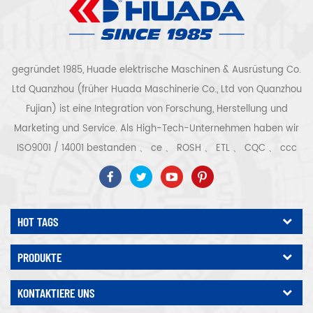
gegründet 1985, Huade elektrische Maschinen & Ausrüstung Co.
Ltd Quanzhou (früher Huada Maschinerie Co., Ltd von Quanzhou
Fujian) ist eine Integration von Forschung, Herstellung und
Marketing und Service. Als High-Tech-Unternehmen haben wir
ISO9001 / 14001 bestanden 、 ce 、 ROSH 、 ETL 、 CQC 、 ccc
Qualitäts- und Sicherheitszertifizierung, High-Tech-
Unternehmenszertifizierung usw. Luftkompressorsystem und -
ausrüstung umfassen Schraubentyp, Zentrifugaltyp, ölfrei,
HOT TAGS
Spiraltyp, Kolbentyp, Trockner, Filter, Abtropffläche, mit
vollständiger Luftkompressorproduktionslinie, mehr als 300
PRODUKTE
Arten von Luftkompressoren als Industrieexperte Unsere
Unternehmen hat mehr als angesammelt 30 Jahre Erfahrung
KONTAKTIERE UNS
von das wichtigste Gussteil für Druckbehälter, Elektromotoren,