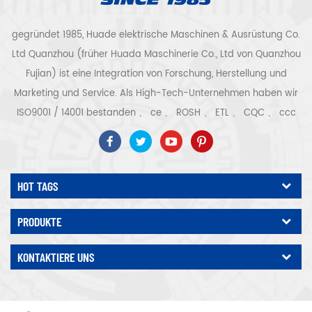
gegründet 1985, Huade elektrische Maschinen & Ausrüstung Co.
Ltd Quanzhou (früher Huada Maschinerie Co., Ltd von Quanzhou
Fujian) ist eine Integration von Forschung, Herstellung und
Marketing und Service. Als High-Tech-Unternehmen haben wir
ISO9001 / 14001 bestanden 、 ce 、 ROSH 、 ETL 、 CQC 、 ccc
Qualitäts- und Sicherheitszertifizierung, High-Tech-
Unternehmenszertifizierung usw. Luftkompressorsystem und -
ausrüstung umfassen Schraubentyp, Zentrifugaltyp, ölfrei,
HOT TAGS
Spiraltyp, Kolbentyp, Trockner, Filter, Abtropffläche, mit
vollständiger Luftkompressorproduktionslinie, mehr als 300
PRODUKTE
Arten von Luftkompressoren als Industrieexperte Unsere
Unternehmen hat mehr als angesammelt 30 Jahre Erfahrung
KONTAKTIERE UNS
von das wichtigste Gussteil für Druckbehälter, Elektromotoren,
Präzisionsteile und Ausrüstung Darüber hinaus hat unser
Unternehmen ein eigenes Kernverfahren für Permanentmagnet-