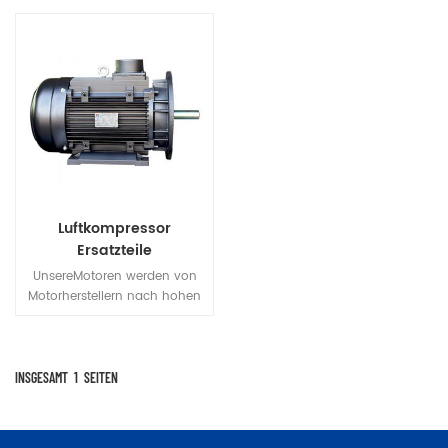
Luftkompressor
Ersatzteile
energieeffizienter Motor
UnsereMotoren werden von
Motorherstellern nach hohen
Anforderungen hergestellt, um
sicherzustellen, dass Huada
Schraubenluftkompressoren
sind zuverlässig und
INSGESAMT
1
SEITEN
langlebigDerzeit verwenden
die meisten Hersteller IP23
Schutzstufen und unser