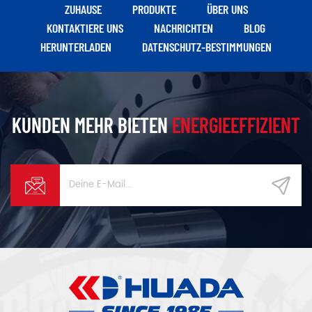
Unternehmen alle
ZUHAUSE
PRODUKTE
ÜBER UNS
Verwendung von IP54 über
KONTAKTIERE UNS
NACHRICHTEN
BLOG
dem Schutzniveau als
HERUNTERLADEN
DATENSCHUTZ-BESTIMMUNGEN
Standardkonfiguration des
Produkts.
KUNDEN MEHR BIETEN
ENERGIEEFFIZIENT