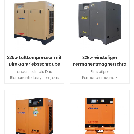
22kw Luftkompressor mit
22kw einstufiger
Direktantriebsschraube
Permanentmagnetschraub
Luftkompressor
anders sein als Das
Einstufiger
Riemenantriebssystem, das
Permanentmagnet-
auf Verschleiß und Schlupf
Schraubenluftkompressor
des Riemens zurückzuführen
verwendet hochfeste NdFeB
ist, verringert den
(Neodym Eisen Bor)
Wirkungsgrad und erhöht den
magnetischer Stahl,
Energieverbrauch. Das
hochmagnetisches
Huade-Direktantriebssystem
Energieprodukt und
soll eine hohe Effizienz der
Koerzitivkraft von NdFeB
Energieübertragung und
magnetischer Stahl, machen
einen konstanten Durchfluss
Seltenerd