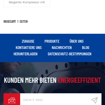
Geräts nicht anschließen.Die
Magenta-Kompressor mit
Installation ist bequem, die
variabler Frequenz ist
Verwendung ist einfach und
hocheffizient Strom sparen
die Bewegung ist flexibel.
machine.It wird in der FEM
entworfenFestigkeitsanalyse
INSGESAMT
1
SEITEN
zur Gewährleistung der
Stabilität und
Zuverlässigkeitvon jedem Teil,
und um einen langfristigen
ZUHAUSE
PRODUKTE
ÜBER UNS
Betrieb ohne Fehler, geringes
KONTAKTIERE UNS
NACHRICHTEN
BLOG
Rauschen und lange
HERUNTERLADEN
DATENSCHUTZ-BESTIMMUNGEN
Lebensdauer zu realisieren
KUNDEN MEHR BIETEN
ENERGIEEFFIZIENT