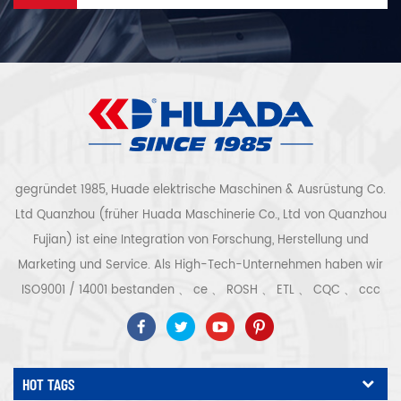
gegründet 1985, Huade elektrische Maschinen & Ausrüstung Co.
Ltd Quanzhou (früher Huada Maschinerie Co., Ltd von Quanzhou
Fujian) ist eine Integration von Forschung, Herstellung und
Marketing und Service. Als High-Tech-Unternehmen haben wir
ISO9001 / 14001 bestanden 、 ce 、 ROSH 、 ETL 、 CQC 、 ccc
Qualitäts- und Sicherheitszertifizierung, High-Tech-
Unternehmenszertifizierung usw. Luftkompressorsystem und -
ausrüstung umfassen Schraubentyp, Zentrifugaltyp, ölfrei,
HOT TAGS
Spiraltyp, Kolbentyp, Trockner, Filter, Abtropffläche, mit