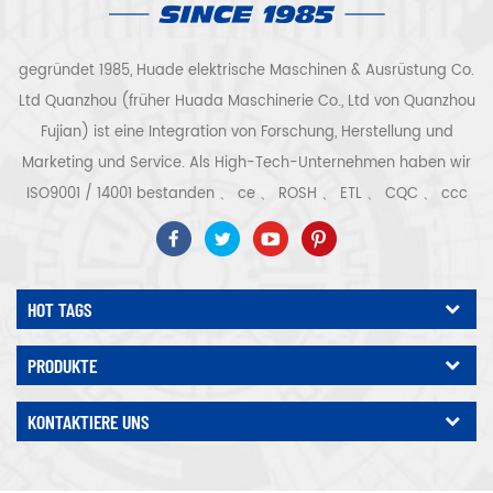
gegründet 1985, Huade elektrische Maschinen & Ausrüstung Co.
Ltd Quanzhou (früher Huada Maschinerie Co., Ltd von Quanzhou
Fujian) ist eine Integration von Forschung, Herstellung und
Marketing und Service. Als High-Tech-Unternehmen haben wir
ISO9001 / 14001 bestanden 、 ce 、 ROSH 、 ETL 、 CQC 、 ccc
Qualitäts- und Sicherheitszertifizierung, High-Tech-
Unternehmenszertifizierung usw. Luftkompressorsystem und -
ausrüstung umfassen Schraubentyp, Zentrifugaltyp, ölfrei,
HOT TAGS
Spiraltyp, Kolbentyp, Trockner, Filter, Abtropffläche, mit
vollständiger Luftkompressorproduktionslinie, mehr als 300
PRODUKTE
Arten von Luftkompressoren als Industrieexperte Unsere
Unternehmen hat mehr als angesammelt 30 Jahre Erfahrung
KONTAKTIERE UNS
von das wichtigste Gussteil für Druckbehälter, Elektromotoren,
Präzisionsteile und Ausrüstung Darüber hinaus hat unser