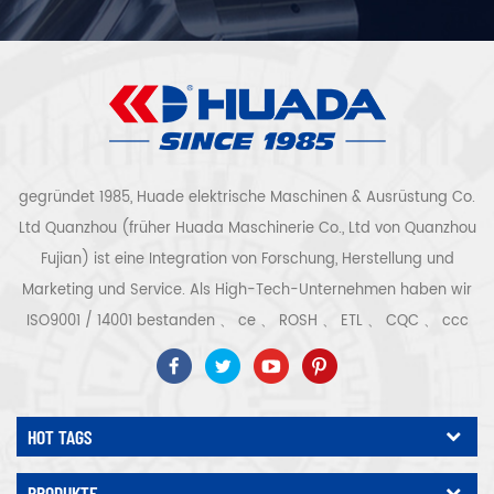
gegründet 1985, Huade elektrische Maschinen & Ausrüstung Co.
Ltd Quanzhou (früher Huada Maschinerie Co., Ltd von Quanzhou
Fujian) ist eine Integration von Forschung, Herstellung und
Marketing und Service. Als High-Tech-Unternehmen haben wir
ISO9001 / 14001 bestanden 、 ce 、 ROSH 、 ETL 、 CQC 、 ccc
Qualitäts- und Sicherheitszertifizierung, High-Tech-
Unternehmenszertifizierung usw. Luftkompressorsystem und -
ausrüstung umfassen Schraubentyp, Zentrifugaltyp, ölfrei,
HOT TAGS
Spiraltyp, Kolbentyp, Trockner, Filter, Abtropffläche, mit
vollständiger Luftkompressorproduktionslinie, mehr als 300
PRODUKTE