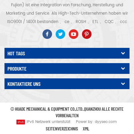
Fujian) ist eine Integration von Forschung, Herstellung und
Marketing und Service. Als High-Tech-Unternehmen haben wir
ISO9001 / 14001 bestanden 、 ce 、 ROSH 、 ETL 、 CQC 、 ccc
Qualitäts- und Sicherheitszertifizierung, High-Tech-
Unternehmenszertifizierung usw. Luftkompressorsystem und -
ausrüstung umfassen Schraubentyp, Zentrifugaltyp, ölfrei,
HOT TAGS
Spiraltyp, Kolbentyp, Trockner, Filter, Abtropffläche, mit
vollständiger Luftkompressorproduktionslinie, mehr als 300
PRODUKTE
Arten von Luftkompressoren als Industrieexperte Unsere
Unternehmen hat mehr als angesammelt 30 Jahre Erfahrung
KONTAKTIERE UNS
von das wichtigste Gussteil für Druckbehälter, Elektromotoren,
Präzisionsteile und Ausrüstung Darüber hinaus hat unser
Unternehmen ein eigenes Kernverfahren für Permanentmagnet-
© HUADE MECHANICAL & EQUIPMENT CO.,LTD..QUANZHOU ALLE RECHTE
Servomotoren entwickelt und relevante technische Patente
VORBEHALTEN
IPv6 Netzwerk unterstützt
Power by:
dyyseo.com
erhalten, um zur Entwicklung der nationalen
SEITENVERZEICHNIS
XML
Energieeinsparungs- und Umweltschutztechnologie