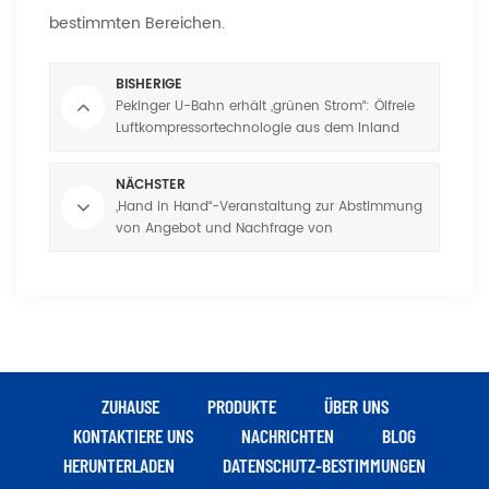
bestimmten Bereichen.
BISHERIGE
Pekinger U-Bahn erhält „grünen Strom“: Ölfreie
Luftkompressortechnologie aus dem Inland
kommt auf der Yizhuang-Linie zum Einsatz
NÄCHSTER
„Hand in Hand“-Veranstaltung zur Abstimmung
von Angebot und Nachfrage von
Industrieunternehmen der Provinz Fujian im
Kreis Wuping
ZUHAUSE
PRODUKTE
ÜBER UNS
KONTAKTIERE UNS
NACHRICHTEN
BLOG
HERUNTERLADEN
DATENSCHUTZ-BESTIMMUNGEN