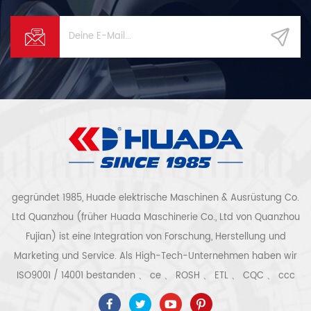
Quanzhou.Our Unternehmen
ist einer der professionellen
Hersteller von
Luftkompressoren mit dem
größten inländischen und die
Ausrüstung ist die
fortschrittlichste derzeit.Und
Unser Unternehmen ist
innovativ und
hochtechnologisch
Unternehmen.Wir spezialisiert
auf die Entwicklung,
Konstruktion und Herstellung
von Serien von Kolben- und
Schneckenluftkompressoren
gegründet 1985, Huade elektrische Maschinen & Ausrüstung Co.
Das Unternehmen hat die
Ltd Quanzhou (früher Huada Maschinerie Co., Ltd von Quanzhou
Zertifizierung ISO9001: 2000,
Fujian) ist eine Integration von Forschung, Herstellung und
die Zertifizierung für
chinesische
Marketing und Service. Als High-Tech-Unternehmen haben wir
Universalmaschinen sowie die
ISO9001 / 14001 bestanden 、 ce 、 ROSH 、 ETL 、 CQC 、 ccc
Qualitätsprüfung für die ccc-
Zertifizierung, die CE-
Qualitäts- und Sicherheitszertifizierung, High-Tech-
Zertifizierung, die CQC-