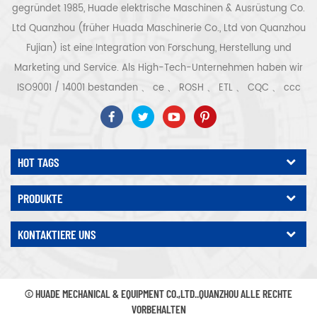
gegründet 1985, Huade elektrische Maschinen & Ausrüstung Co.
Ltd Quanzhou (früher Huada Maschinerie Co., Ltd von Quanzhou
Fujian) ist eine Integration von Forschung, Herstellung und
Marketing und Service. Als High-Tech-Unternehmen haben wir
ISO9001 / 14001 bestanden 、 ce 、 ROSH 、 ETL 、 CQC 、 ccc
Qualitäts- und Sicherheitszertifizierung, High-Tech-
Unternehmenszertifizierung usw. Luftkompressorsystem und -
ausrüstung umfassen Schraubentyp, Zentrifugaltyp, ölfrei,
HOT TAGS
Spiraltyp, Kolbentyp, Trockner, Filter, Abtropffläche, mit
vollständiger Luftkompressorproduktionslinie, mehr als 300
PRODUKTE
Arten von Luftkompressoren als Industrieexperte Unsere
Unternehmen hat mehr als angesammelt 30 Jahre Erfahrung
KONTAKTIERE UNS
von das wichtigste Gussteil für Druckbehälter, Elektromotoren,
Präzisionsteile und Ausrüstung Darüber hinaus hat unser
Unternehmen ein eigenes Kernverfahren für Permanentmagnet-
© HUADE MECHANICAL & EQUIPMENT CO.,LTD..QUANZHOU ALLE RECHTE
Servomotoren entwickelt und relevante technische Patente
VORBEHALTEN