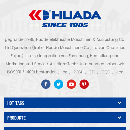
gegründet 1985, Huade elektrische Maschinen & Ausrüstung Co.
Ltd Quanzhou (früher Huada Maschinerie Co., Ltd von Quanzhou
Fujian) ist eine Integration von Forschung, Herstellung und
Marketing und Service. Als High-Tech-Unternehmen haben wir
ISO9001 / 14001 bestanden 、 ce 、 ROSH 、 ETL 、 CQC 、 ccc
Qualitäts- und Sicherheitszertifizierung, High-Tech-
Unternehmenszertifizierung usw. Luftkompressorsystem und -
ausrüstung umfassen Schraubentyp, Zentrifugaltyp, ölfrei,
HOT TAGS
Spiraltyp, Kolbentyp, Trockner, Filter, Abtropffläche, mit
vollständiger Luftkompressorproduktionslinie, mehr als 300
PRODUKTE
Arten von Luftkompressoren als Industrieexperte Unsere
Unternehmen hat mehr als angesammelt 30 Jahre Erfahrung