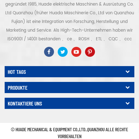
gegründet 1985, Huade elektrische Maschinen & Ausrüstung Co.
Ltd Quanzhou (früher Huada Maschinerie Co., Ltd von Quanzhou
Fujian) ist eine Integration von Forschung, Herstellung und
Marketing und Service. Als High-Tech-Unternehmen haben wir
ISO9001 / 14001 bestanden 、 ce 、 ROSH 、 ETL 、 CQC 、 ccc
Qualitäts- und Sicherheitszertifizierung, High-Tech-
Unternehmenszertifizierung usw. Luftkompressorsystem und -
ausrüstung umfassen Schraubentyp, Zentrifugaltyp, ölfrei,
HOT TAGS
Spiraltyp, Kolbentyp, Trockner, Filter, Abtropffläche, mit
vollständiger Luftkompressorproduktionslinie, mehr als 300
PRODUKTE
Arten von Luftkompressoren als Industrieexperte Unsere
Unternehmen hat mehr als angesammelt 30 Jahre Erfahrung
KONTAKTIERE UNS
von das wichtigste Gussteil für Druckbehälter, Elektromotoren,
Präzisionsteile und Ausrüstung Darüber hinaus hat unser
Unternehmen ein eigenes Kernverfahren für Permanentmagnet-
© HUADE MECHANICAL & EQUIPMENT CO.,LTD..QUANZHOU ALLE RECHTE
Servomotoren entwickelt und relevante technische Patente
VORBEHALTEN